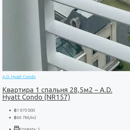
A.D. Hyatt Condo
Квартира 1 спальня 28,5м2 – A.D.
Hyatt Condo (NR157)
฿1 870 000
฿66 786
/м2
Кровать:
1