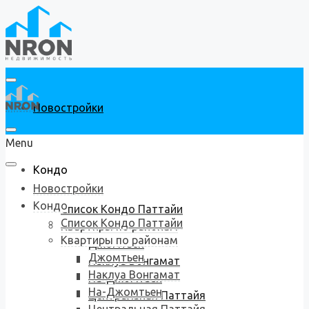
Новостройки
Menu
Кондо
Новостройки
Кондо
Список Кондо Паттайи
Список Кондо Паттайи
Квартиры по районам
Квартиры по районам
Джомтьен
Джомтьен
Наклуа Вонгамат
Наклуа Вонгамат
На-Джомтьен
На-Джомтьен
Центральная Паттайя