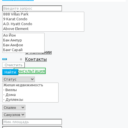
Услуги
О нас
О Компании
Контакты
Очистить
Консультация
Найти