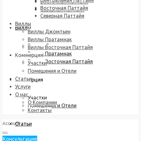
Центральная Паттайя
Восточная Паттайя
Восточная Паттайя
Северная Паттайя
Северная Паттайя
Виллы
Виллы
Виллы Джомтьен
Виллы Пратамнак
Виллы Джомтьен
Виллы Восточная Паттайя
Виллы Пратамнак
Коммерция
Виллы Восточная Паттайя
Участки
Помещения и Отели
Статьи
Коммерция
Услуги
О нас
Участки
О Компании
Помещения и Отели
Контакты
Account
Статьи
Консультация