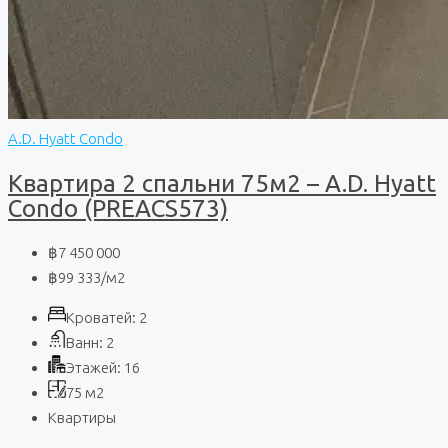
A.D. Hyatt Condo
Квартира 2 спальни 75м2 – A.D. Hyatt
Condo (PREACS573)
฿7 450 000
฿99 333
/м2
Кроватей:
2
Ванн:
2
Этажей:
16
75
м2
Квартиры