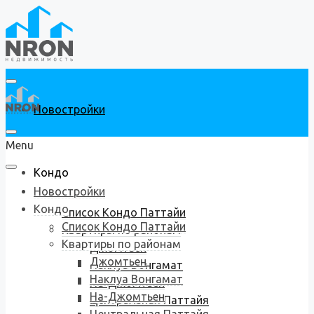
Новостройки
Menu
Кондо
Новостройки
Кондо
Список Кондо Паттайи
Список Кондо Паттайи
Квартиры по районам
Квартиры по районам
Джомтьен
Джомтьен
Наклуа Вонгамат
Наклуа Вонгамат
На-Джомтьен
На-Джомтьен
Центральная Паттайя