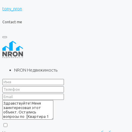
tony_nron
Contact me
NRON Недвижимость