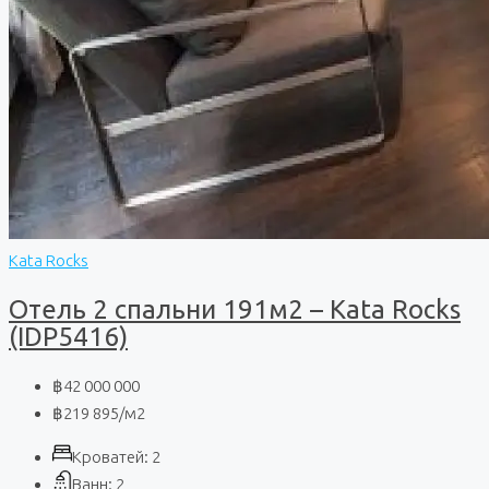
Kata Rocks
Отель 2 спальни 191м2 – Kata Rocks
(IDP5416)
฿42 000 000
฿219 895
/м2
Кроватей:
2
Ванн:
2