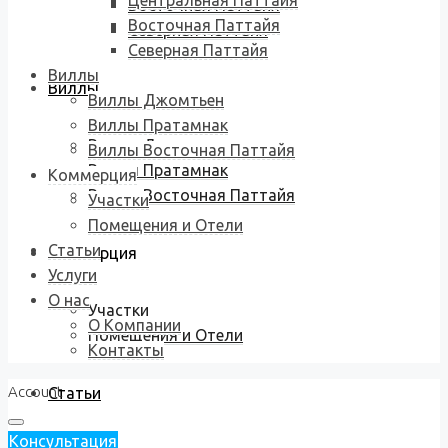
Центральная Паттайя
Восточная Паттайя
Восточная Паттайя
Северная Паттайя
Северная Паттайя
Виллы
Виллы
Виллы Джомтьен
Виллы Пратамнак
Виллы Джомтьен
Виллы Восточная Паттайя
Виллы Пратамнак
Коммерция
Виллы Восточная Паттайя
Участки
Помещения и Отели
Статьи
Коммерция
Услуги
О нас
Участки
О Компании
Помещения и Отели
Контакты
Account
Статьи
Консультация