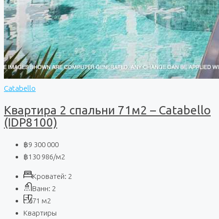
Catabello
Квартира 2 спальни 71м2 – Catabello
(IDP8100)
฿9 300 000
฿130 986
/м2
Кроватей:
2
Ванн:
2
71
м2
Квартиры