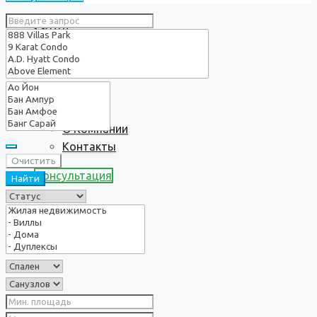
Услуги
О нас
О Компании
Контакты
Очистить
Консультация
Найти