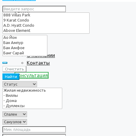
Услуги
О нас
О Компании
Контакты
Очистить
Консультация
Найти