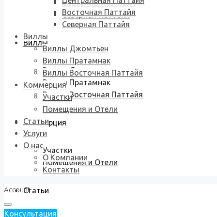
Центральная Паттайя
Восточная Паттайя
Восточная Паттайя
Северная Паттайя
Северная Паттайя
Виллы
Виллы
Виллы Джомтьен
Виллы Пратамнак
Виллы Джомтьен
Виллы Восточная Паттайя
Виллы Пратамнак
Коммерция
Виллы Восточная Паттайя
Участки
Помещения и Отели
Статьи
Коммерция
Услуги
О нас
Участки
О Компании
Помещения и Отели
Контакты
Account
Статьи
Консультация