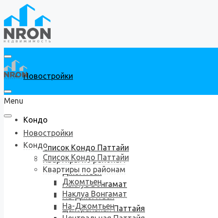
Новостройки
Menu
Кондо
Новостройки
Кондо
Список Кондо Паттайи
Список Кондо Паттайи
Квартиры по районам
Квартиры по районам
Джомтьен
Джомтьен
Наклуа Вонгамат
Наклуа Вонгамат
На-Джомтьен
На-Джомтьен
Центральная Паттайя