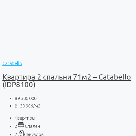
Catabello
Квартира 2 спальни 71м2 – Catabello
(IDP8100)
฿9 300 000
฿130 986
/м2
Квартиры
2
Спален
2
Санузлов