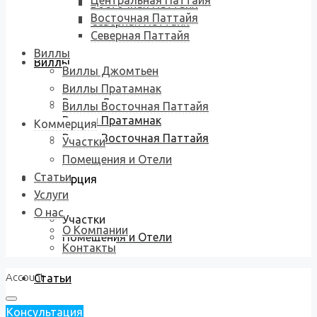
Центральная Паттайя
Восточная Паттайя
Восточная Паттайя
Северная Паттайя
Северная Паттайя
Виллы
Виллы
Виллы Джомтьен
Виллы Пратамнак
Виллы Джомтьен
Виллы Восточная Паттайя
Виллы Пратамнак
Коммерция
Виллы Восточная Паттайя
Участки
Помещения и Отели
Статьи
Коммерция
Услуги
О нас
Участки
О Компании
Помещения и Отели
Контакты
Account
Статьи
Консультация