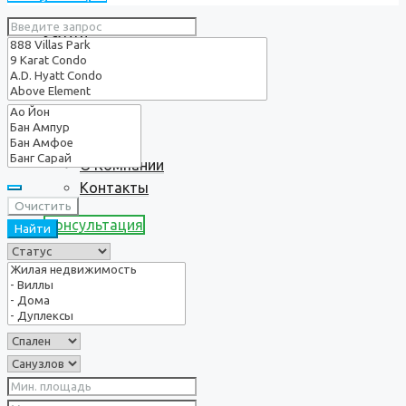
Услуги
О нас
О Компании
Контакты
Очистить
Консультация
Найти