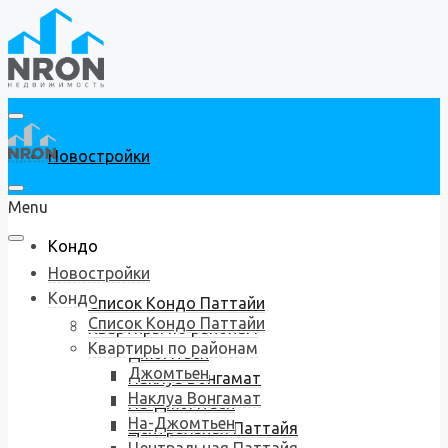
Новостройки
Menu
Кондо
Новостройки
Кондо
Список Кондо Паттайи
Список Кондо Паттайи
Квартиры по районам
Квартиры по районам
Джомтьен
Джомтьен
Наклуа Вонгамат
Наклуа Вонгамат
На-Джомтьен
На-Джомтьен
Центральная Паттайя