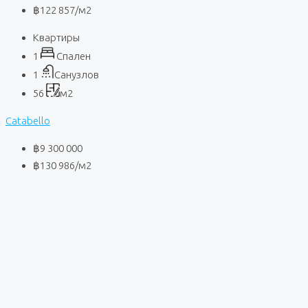
฿122 857
/м2
Квартиры
1
Спален
1
Санузлов
56
м2
Catabello
฿9 300 000
฿130 986
/м2