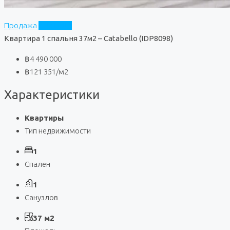
Продажа
Catabello
Квартира 1 спальня 37м2 – Catabello (IDP8098)
฿4 490 000
฿121 351
/м2
Характеристики
Квартиры
Тип недвижимости
1
Спален
1
Санузлов
37 м2