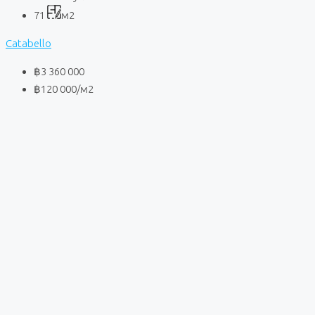
71
м2
Catabello
฿3 360 000
฿120 000
/м2