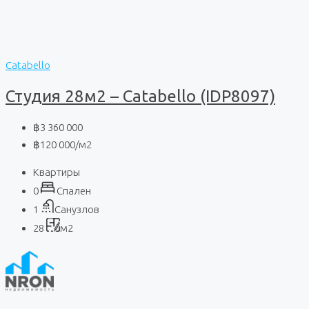
Catabello
Студия 28м2 – Catabello (IDP8097)
฿3 360 000
฿120 000
/м2
Квартиры
0
Спален
1
Санузлов
28
м2