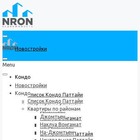
Новостройки
Menu
Кондо
Новостройки
Кондо
Список Кондо Паттайи
Список Кондо Паттайи
Квартиры по районам
Квартиры по районам
Джомтьен
Джомтьен
Наклуа Вонгамат
Наклуа Вонгамат
На-Джомтьен
На-Джомтьен
Центральная Паттайя