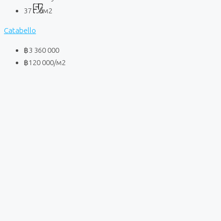
37
м2
Catabello
฿3 360 000
฿120 000
/м2