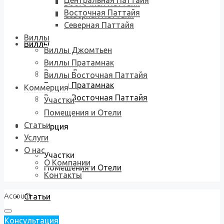
Центральная Паттайя
Восточная Паттайя
Восточная Паттайя
Северная Паттайя
Северная Паттайя
Виллы
Виллы
Виллы Джомтьен
Виллы Пратамнак
Виллы Джомтьен
Виллы Восточная Паттайя
Виллы Пратамнак
Коммерция
Виллы Восточная Паттайя
Участки
Помещения и Отели
Статьи
Коммерция
Услуги
О нас
Участки
О Компании
Помещения и Отели
Контакты
Account
Статьи
Консультация