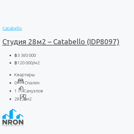
Catabello
Студия 28м2 – Catabello (IDP8097)
฿3 360 000
฿120 000
/м2
Квартиры
0
Спален
1
Санузлов
28
м2