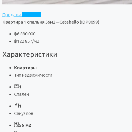
Продажа
Catabello
Квартира 1 спальня 56м2 – Catabello (IDP8099)
฿6 880 000
฿122 857
/м2
Характеристики
Квартиры
Тип недвижимости
1
Спален
1
Санузлов
56 м2