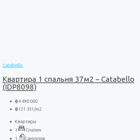
Catabello
Квартира 1 спальня 37м2 – Catabello
(IDP8098)
฿4 490 000
฿121 351
/м2
Квартиры
1
Спален
1
Санузлов