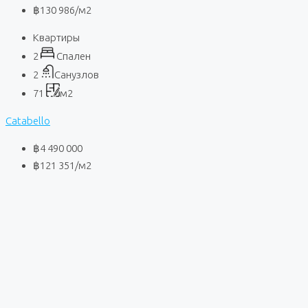
฿130 986
/м2
Квартиры
2
Спален
2
Санузлов
71
м2
Catabello
฿4 490 000
฿121 351
/м2