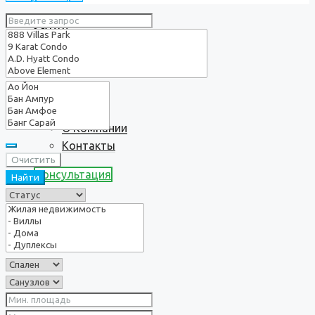
Услуги
О нас
О Компании
Контакты
Очистить
Консультация
Найти