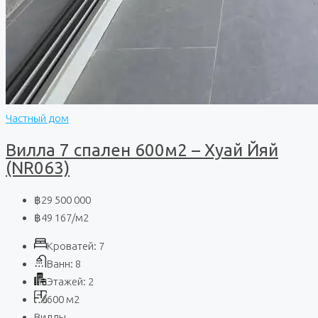
Частный дом
Вилла 7 спален 600м2 – Хуай Йяй
(NR063)
฿29 500 000
฿49 167
/м2
Кроватей:
7
Ванн:
8
Этажей:
2
600
м2
Виллы