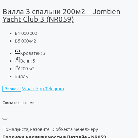
Вилла 3 спальни 200м2 – Jomtien
Yacht Club 3 (NR059)
฿1 000 000
฿5 000
/м2
Кроватей:
3
Ванн:
5
200
м2
Виллы
WhatsApp
Telegram
Звонок
Связаться с нами
Пожалуйста, назовите ID объекта менеджеру
Продажа недвижимости в Паттайе - NR059