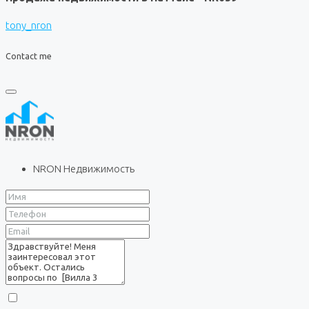
tony_nron
Contact me
NRON Недвижимость