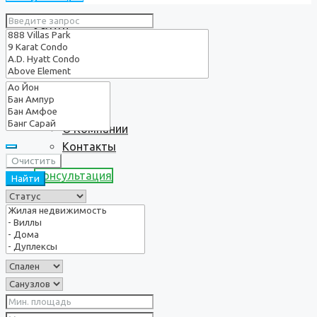
Услуги
О нас
О Компании
Контакты
Очистить
Консультация
Найти