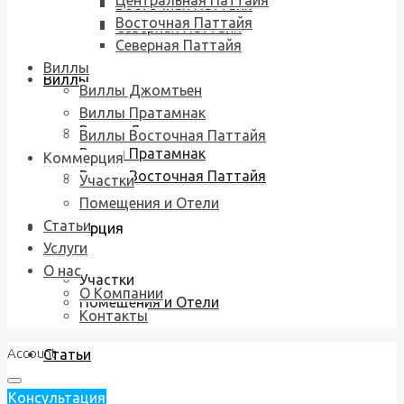
Центральная Паттайя
Восточная Паттайя
Восточная Паттайя
Северная Паттайя
Северная Паттайя
Виллы
Виллы
Виллы Джомтьен
Виллы Пратамнак
Виллы Джомтьен
Виллы Восточная Паттайя
Виллы Пратамнак
Коммерция
Виллы Восточная Паттайя
Участки
Помещения и Отели
Статьи
Коммерция
Услуги
О нас
Участки
О Компании
Помещения и Отели
Контакты
Account
Статьи
Консультация