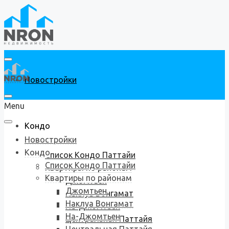
Новостройки
Menu
Кондо
Новостройки
Кондо
Список Кондо Паттайи
Список Кондо Паттайи
Квартиры по районам
Квартиры по районам
Джомтьен
Джомтьен
Наклуа Вонгамат
Наклуа Вонгамат
На-Джомтьен
На-Джомтьен
Центральная Паттайя