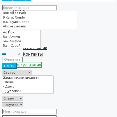
Услуги
О нас
О Компании
Контакты
Очистить
Консультация
Найти