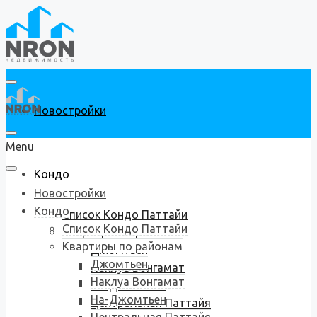
Новостройки
Menu
Кондо
Новостройки
Кондо
Список Кондо Паттайи
Список Кондо Паттайи
Квартиры по районам
Квартиры по районам
Джомтьен
Джомтьен
Наклуа Вонгамат
Наклуа Вонгамат
На-Джомтьен
На-Джомтьен
Центральная Паттайя