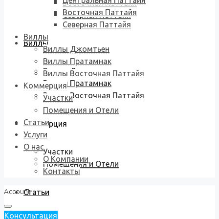
Центральная Паттайя
Восточная Паттайя
Восточная Паттайя
Северная Паттайя
Северная Паттайя
Виллы
Виллы
Виллы Джомтьен
Виллы Пратамнак
Виллы Джомтьен
Виллы Восточная Паттайя
Виллы Пратамнак
Коммерция
Виллы Восточная Паттайя
Участки
Помещения и Отели
Статьи
Коммерция
Услуги
О нас
Участки
О Компании
Помещения и Отели
Контакты
Account
Статьи
Консультация