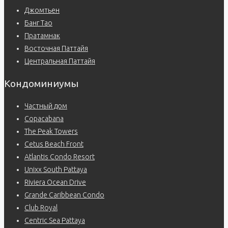
Джомтьен
Банг Тао
Пратамнак
Восточная Паттайя
Центральная Паттайя
Кондоминиумы
Частный дом
Copacabana
The Peak Towers
Cetus Beach Front
Atlantis Condo Resort
Unixx South Pattaya
Riviera Ocean Drive
Grande Caribbean Condo
Club Royal
Centric Sea Pattaya