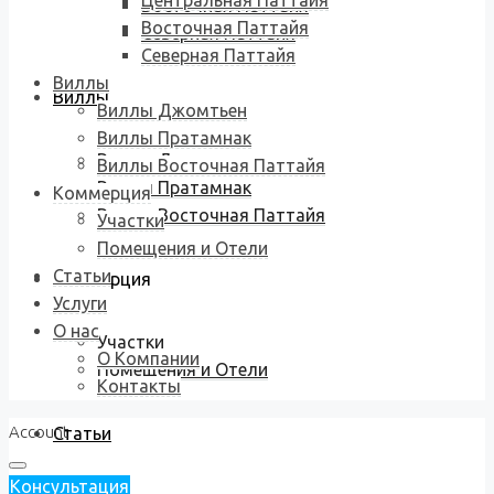
Центральная Паттайя
Восточная Паттайя
Восточная Паттайя
Северная Паттайя
Северная Паттайя
Виллы
Виллы
Виллы Джомтьен
Виллы Пратамнак
Виллы Джомтьен
Виллы Восточная Паттайя
Виллы Пратамнак
Коммерция
Виллы Восточная Паттайя
Участки
Помещения и Отели
Статьи
Коммерция
Услуги
О нас
Участки
О Компании
Помещения и Отели
Контакты
Account
Статьи
Консультация