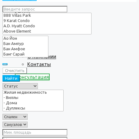
Услуги
О нас
О Компании
Контакты
Очистить
Консультация
Найти