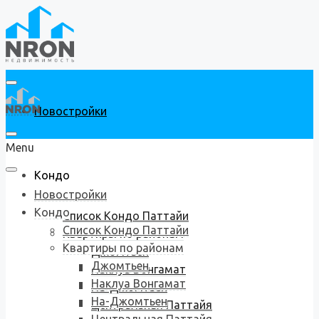
Новостройки
Menu
Кондо
Новостройки
Кондо
Список Кондо Паттайи
Список Кондо Паттайи
Квартиры по районам
Квартиры по районам
Джомтьен
Джомтьен
Наклуа Вонгамат
Наклуа Вонгамат
На-Джомтьен
На-Джомтьен
Центральная Паттайя