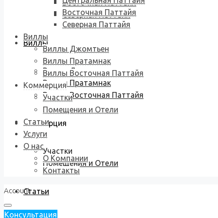
Центральная Паттайя
Восточная Паттайя
Восточная Паттайя
Северная Паттайя
Северная Паттайя
Виллы
Виллы
Виллы Джомтьен
Виллы Пратамнак
Виллы Джомтьен
Виллы Восточная Паттайя
Виллы Пратамнак
Коммерция
Виллы Восточная Паттайя
Участки
Помещения и Отели
Статьи
Коммерция
Услуги
О нас
Участки
О Компании
Помещения и Отели
Контакты
Account
Статьи
Консультация