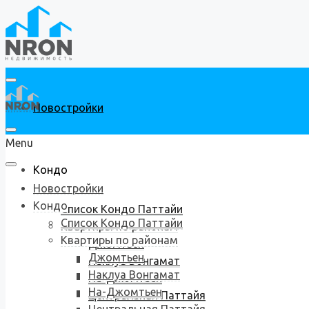
Новостройки
Menu
Кондо
Новостройки
Кондо
Список Кондо Паттайи
Список Кондо Паттайи
Квартиры по районам
Квартиры по районам
Джомтьен
Джомтьен
Наклуа Вонгамат
Наклуа Вонгамат
На-Джомтьен
На-Джомтьен
Центральная Паттайя