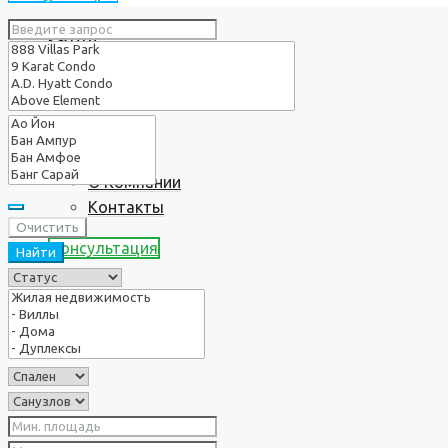
Услуги
О нас
О Компании
Контакты
Очистить
Консультация
Найти