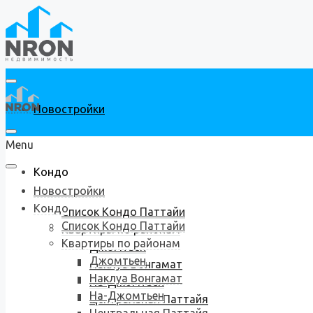
Новостройки
Menu
Кондо
Новостройки
Кондо
Список Кондо Паттайи
Список Кондо Паттайи
Квартиры по районам
Квартиры по районам
Джомтьен
Джомтьен
Наклуа Вонгамат
Наклуа Вонгамат
На-Джомтьен
На-Джомтьен
Центральная Паттайя