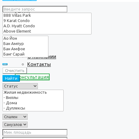
Услуги
О нас
О Компании
Контакты
Очистить
Консультация
Найти