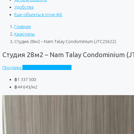
Удобства
Еще объекты в этом ЖК
Главная
Квартиры
Студия 28м2 – Nam Talay Condominium (JTC25622)
Студия 28м2 – Nam Talay Condominium (J
Продажа
Nam Talay Condominium
฿1 337 500
฿44 643
/м2