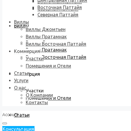
Центральная Паттайя
Восточная Паттайя
Восточная Паттайя
Северная Паттайя
Северная Паттайя
Виллы
Виллы
Виллы Джомтьен
Виллы Пратамнак
Виллы Джомтьен
Виллы Восточная Паттайя
Виллы Пратамнак
Коммерция
Виллы Восточная Паттайя
Участки
Помещения и Отели
Статьи
Коммерция
Услуги
О нас
Участки
О Компании
Помещения и Отели
Контакты
Account
Статьи
Консультация