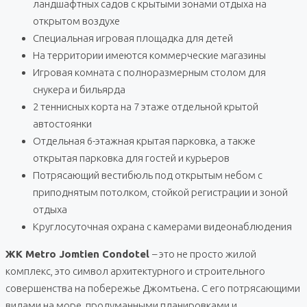
ландшафтных садов с крытыми зонами отдыха на
открытом воздухе
Специальная игровая площадка для детей
На территории имеются коммерческие магазины
Игровая комната с полноразмерным столом для
снукера и бильярда
2 теннисных корта на 7 этаже отдельной крытой
автостоянки
Отдельная 6-этажная крытая парковка, а также
открытая парковка для гостей и курьеров
Потрясающий вестибюль под открытым небом с
приподнятым потолком, стойкой регистрации и зоной
отдыха
Круглосуточная охрана с камерами видеонаблюдения
ЖК Metro Jomtien Condotel
– это не просто жилой
комплекс, это символ архитектурного и строительного
совершенства на побережье Джомтьена. С его потрясающими
видами на море, продуманными планировками и