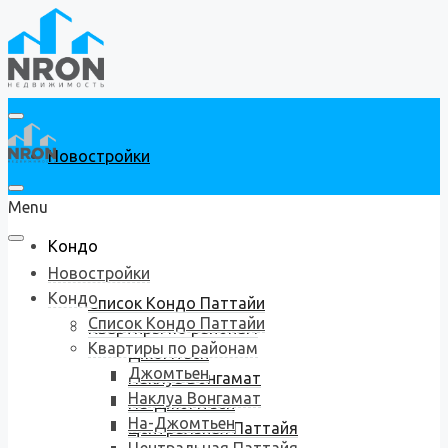
Новостройки
Menu
Кондо
Новостройки
Кондо
Список Кондо Паттайи
Список Кондо Паттайи
Квартиры по районам
Квартиры по районам
Джомтьен
Джомтьен
Наклуа Вонгамат
Наклуа Вонгамат
На-Джомтьен
На-Джомтьен
Центральная Паттайя