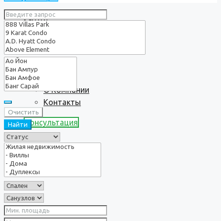
Услуги
О нас
О Компании
Контакты
Очистить
Консультация
Найти