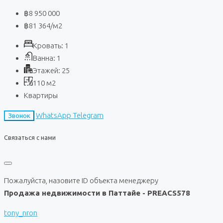
฿8 950 000
฿81 364
/м2
Кровать:
1
Ванна:
1
Этажей:
25
110
м2
Квартиры
WhatsApp
Telegram
Звонок
Связаться с нами
Пожалуйста, назовите ID объекта менеджеру
Продажа недвижимости в Паттайе - PREACS578
tony_nron