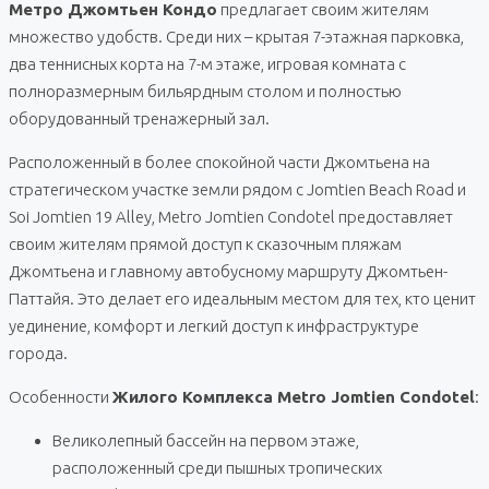
Метро Джомтьен Кондо
предлагает своим жителям
множество удобств. Среди них – крытая 7-этажная парковка,
два теннисных корта на 7-м этаже, игровая комната с
полноразмерным бильярдным столом и полностью
оборудованный тренажерный зал.
Расположенный в более спокойной части Джомтьена на
стратегическом участке земли рядом с Jomtien Beach Road и
Soi Jomtien 19 Alley, Metro Jomtien Condotel предоставляет
своим жителям прямой доступ к сказочным пляжам
Джомтьена и главному автобусному маршруту Джомтьен-
Паттайя. Это делает его идеальным местом для тех, кто ценит
уединение, комфорт и легкий доступ к инфраструктуре
города.
Особенности
Жилого Комплекса Metro Jomtien Condotel
:
Великолепный бассейн на первом этаже,
расположенный среди пышных тропических