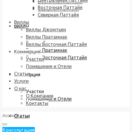
Центральная Паттайя
Восточная Паттайя
Восточная Паттайя
Северная Паттайя
Северная Паттайя
Виллы
Виллы
Виллы Джомтьен
Виллы Пратамнак
Виллы Джомтьен
Виллы Восточная Паттайя
Виллы Пратамнак
Коммерция
Виллы Восточная Паттайя
Участки
Помещения и Отели
Статьи
Коммерция
Услуги
О нас
Участки
О Компании
Помещения и Отели
Контакты
Account
Статьи
Консультация