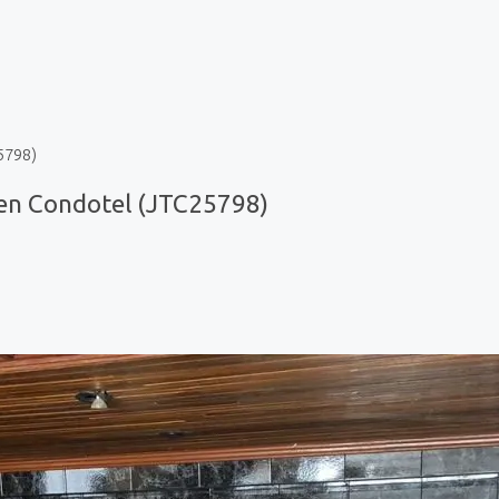
5798)
en Condotel (JTC25798)