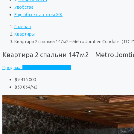
Удобства
Еще объекты в этом ЖК
Главная
Квартиры
Квартира 2 спальни 147м2 – Metro Jomtien Condotel (JTC2
Квартира 2 спальни 147м2 – Metro Jomti
Продажа
Metro Jomtien Condotel
฿9 416 000
฿59 864
/м2