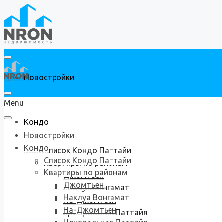
Новостройки
Menu
Кондо
Новостройки
Кондо
Список Кондо Паттайи
Список Кондо Паттайи
Квартиры по районам
Квартиры по районам
Джомтьен
Джомтьен
Наклуа Вонгамат
Наклуа Вонгамат
На-Джомтьен
На-Джомтьен
Центральная Паттайя