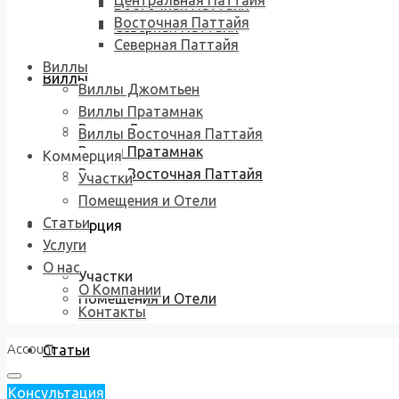
Центральная Паттайя
Восточная Паттайя
Восточная Паттайя
Северная Паттайя
Северная Паттайя
Виллы
Виллы
Виллы Джомтьен
Виллы Пратамнак
Виллы Джомтьен
Виллы Восточная Паттайя
Виллы Пратамнак
Коммерция
Виллы Восточная Паттайя
Участки
Помещения и Отели
Статьи
Коммерция
Услуги
О нас
Участки
О Компании
Помещения и Отели
Контакты
Account
Статьи
Консультация