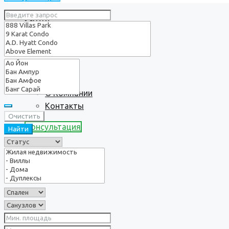
Услуги
О нас
О Компании
Контакты
Очистить
Консультация
Найти