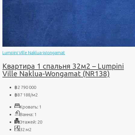
Lumpini Ville Naklua-Wongamat
Квартира 1 спальня 32м2 – Lumpini
Ville Naklua-Wongamat (NR138)
฿2 790 000
฿87 188
/м2
Кровать:
1
Ванна:
1
Этажей:
20
32
м2