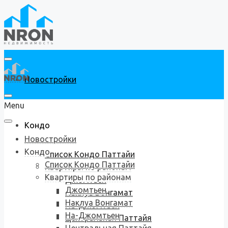
Новостройки
Menu
Кондо
Новостройки
Кондо
Список Кондо Паттайи
Список Кондо Паттайи
Квартиры по районам
Квартиры по районам
Джомтьен
Джомтьен
Наклуа Вонгамат
Наклуа Вонгамат
На-Джомтьен
На-Джомтьен
Центральная Паттайя