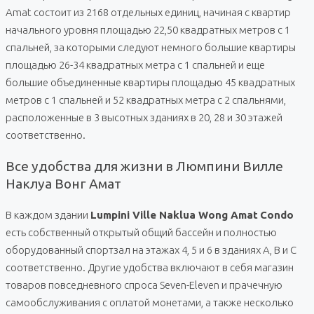
Amat состоит из 2168 отдельных единиц, начиная с квартир
начального уровня площадью 22,50 квадратных метров с 1
спальней, за которыми следуют немного большие квартиры
площадью 26-34 квадратных метра с 1 спальней и еще
большие объединенные квартиры площадью 45 квадратных
метров с 1 спальней и 52 квадратных метра с 2 спальнями,
расположенные в 3 высотных зданиях в 20, 28 и 30 этажей
соответственно.
Все удобства для жизни в Люмпини Вилле
Наклуа Вонг Амат
В каждом здании
Lumpini Ville Naklua Wong Amat
Condo
есть собственный открытый общий бассейн и полностью
оборудованный спортзал на этажах 4, 5 и 6 в зданиях A, B и C
соответственно. Другие удобства включают в себя магазин
товаров повседневного спроса Seven-Eleven и прачечную
самообслуживания с оплатой монетами, а также несколько