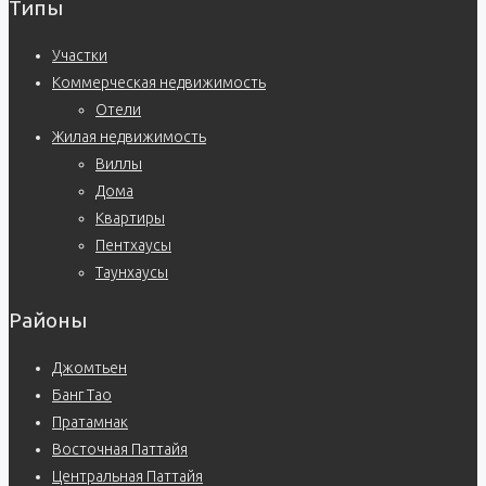
Типы
Участки
Коммерческая недвижимость
Отели
Жилая недвижимость
Виллы
Дома
Квартиры
Пентхаусы
Таунхаусы
Районы
Джомтьен
Банг Тао
Пратамнак
Восточная Паттайя
Центральная Паттайя