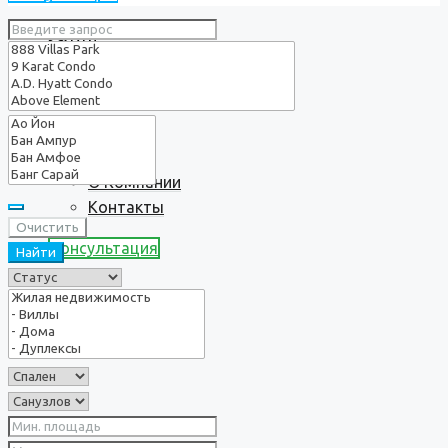
Услуги
О нас
О Компании
Контакты
Очистить
Консультация
Найти