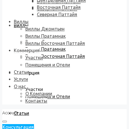
Центральная Паттайя
Восточная Паттайя
Восточная Паттайя
Северная Паттайя
Северная Паттайя
Виллы
Виллы
Виллы Джомтьен
Виллы Пратамнак
Виллы Джомтьен
Виллы Восточная Паттайя
Виллы Пратамнак
Коммерция
Виллы Восточная Паттайя
Участки
Помещения и Отели
Статьи
Коммерция
Услуги
О нас
Участки
О Компании
Помещения и Отели
Контакты
Account
Статьи
Консультация