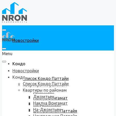
Новостройки
Menu
Кондо
Новостройки
Кондо
Список Кондо Паттайи
Список Кондо Паттайи
Квартиры по районам
Квартиры по районам
Джомтьен
Джомтьен
Наклуа Вонгамат
Наклуа Вонгамат
На-Джомтьен
На-Джомтьен
Центральная Паттайя