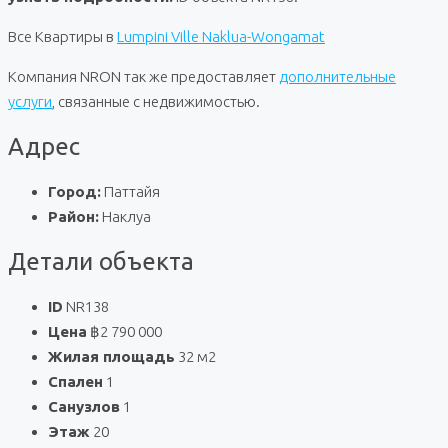
Все Квартиры в
Lumpini Ville Naklua-Wongamat
Компания NRON так же предоставляет
дополнительные
услуги
, связанные с недвижимостью.
Адрес
Город:
Паттайя
Район:
Наклуа
Детали объекта
ID
NR138
Цена
฿2 790 000
Жилая площадь
32 м2
Спален
1
Санузлов
1
Этаж
20