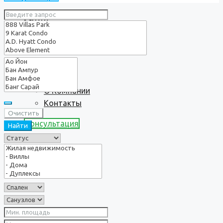
Услуги
О нас
О Компании
Контакты
Очистить
Консультация
Найти