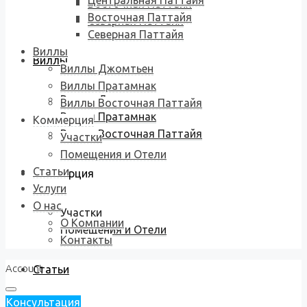
Центральная Паттайя
Восточная Паттайя
Восточная Паттайя
Северная Паттайя
Северная Паттайя
Виллы
Виллы
Виллы Джомтьен
Виллы Пратамнак
Виллы Джомтьен
Виллы Восточная Паттайя
Виллы Пратамнак
Коммерция
Виллы Восточная Паттайя
Участки
Помещения и Отели
Статьи
Коммерция
Услуги
О нас
Участки
О Компании
Помещения и Отели
Контакты
Account
Статьи
Консультация