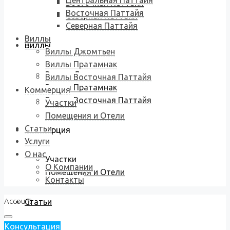
Центральная Паттайя
Восточная Паттайя
Восточная Паттайя
Северная Паттайя
Северная Паттайя
Виллы
Виллы
Виллы Джомтьен
Виллы Пратамнак
Виллы Джомтьен
Виллы Восточная Паттайя
Виллы Пратамнак
Коммерция
Виллы Восточная Паттайя
Участки
Помещения и Отели
Статьи
Коммерция
Услуги
О нас
Участки
О Компании
Помещения и Отели
Контакты
Account
Статьи
Консультация