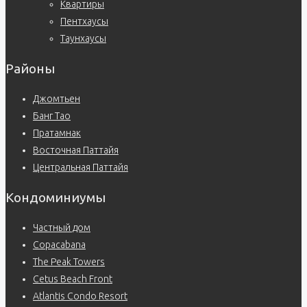
Квартиры
Пентхаусы
Таунхаусы
Районы
Джомтьен
Банг Тао
Пратамнак
Восточная Паттайя
Центральная Паттайя
Кондоминиумы
Частный дом
Copacabana
The Peak Towers
Cetus Beach Front
Atlantis Condo Resort