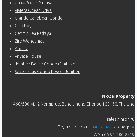
Unixx South Pattaya
Riviera Ocean Drive
Grande Caribbean Condo
Club Royal
Centric Sea Pattaya
Zire Wongamat
Andara
Private House
Jomtien Beach Condo (Rimhaad)
Seven Seas Condo Resort Jomtien
NRON Property
460/500 M.12 Nongprue, Banglamung Chonburi 20150, Thailand
sales@nron.ru
Подпишитесь на
наш канал
в телеграм
WA +66-94-686-2519