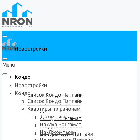
Новостройки
Menu
Кондо
Новостройки
Кондо
Список Кондо Паттайи
Список Кондо Паттайи
Квартиры по районам
Квартиры по районам
Джомтьен
Джомтьен
Наклуа Вонгамат
Наклуа Вонгамат
На-Джомтьен
На-Джомтьен
Центральная Паттайя