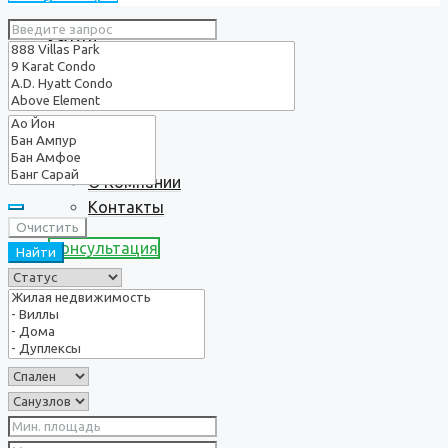
Услуги
О нас
О Компании
Контакты
Очистить
Консультация
Найти