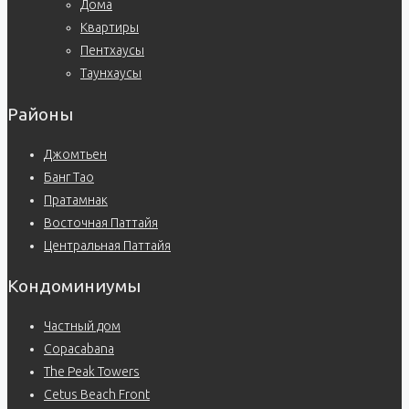
Дома
Квартиры
Пентхаусы
Таунхаусы
Районы
Джомтьен
Банг Тао
Пратамнак
Восточная Паттайя
Центральная Паттайя
Кондоминиумы
Частный дом
Copacabana
The Peak Towers
Cetus Beach Front