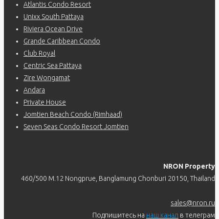
Atlantis Condo Resort
Unixx South Pattaya
Riviera Ocean Drive
Grande Caribbean Condo
Club Royal
Centric Sea Pattaya
Zire Wongamat
Andara
Private House
Jomtien Beach Condo (Rimhaad)
Seven Seas Condo Resort Jomtien
NRON Property
460/500 M.12 Nongprue, Banglamung Chonburi 20150, Thailand
sales@nron.ru
Подпишитесь на
наш канал
в телеграм