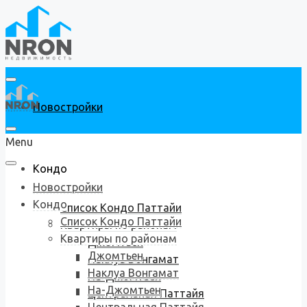
Новостройки
Menu
Кондо
Новостройки
Кондо
Список Кондо Паттайи
Список Кондо Паттайи
Квартиры по районам
Квартиры по районам
Джомтьен
Джомтьен
Наклуа Вонгамат
Наклуа Вонгамат
На-Джомтьен
На-Джомтьен
Центральная Паттайя