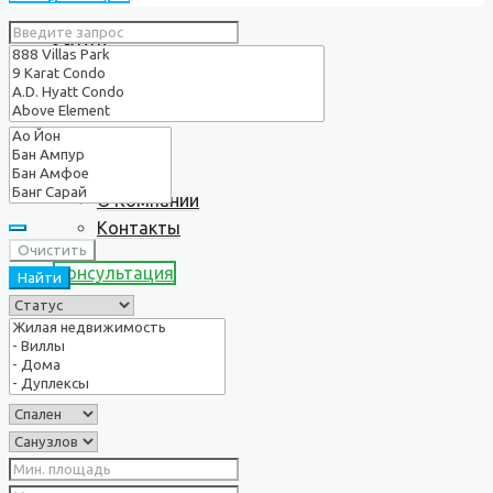
Услуги
О нас
О Компании
Контакты
Очистить
Консультация
Найти