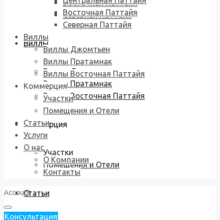
Центральная Паттайя
Восточная Паттайя
Восточная Паттайя
Северная Паттайя
Северная Паттайя
Виллы
Виллы
Виллы Джомтьен
Виллы Пратамнак
Виллы Джомтьен
Виллы Восточная Паттайя
Виллы Пратамнак
Коммерция
Виллы Восточная Паттайя
Участки
Помещения и Отели
Статьи
Коммерция
Услуги
О нас
Участки
О Компании
Помещения и Отели
Контакты
Account
Статьи
Консультация