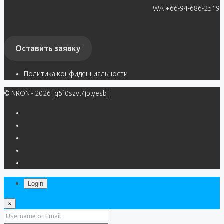
WA +66-94-686-2519
Оставить заявку
Политика конфиденциальности
© NRON - 2026 [q5f0szvl7jblyesb]
Login
×