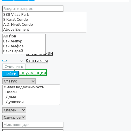
Услуги
О нас
О Компании
Контакты
Очистить
Консультация
Найти