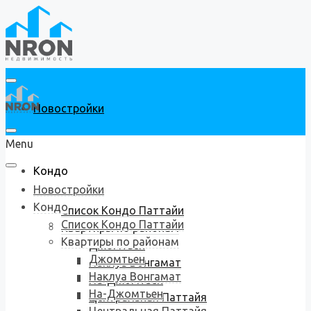
Новостройки
Menu
Кондо
Новостройки
Кондо
Список Кондо Паттайи
Список Кондо Паттайи
Квартиры по районам
Квартиры по районам
Джомтьен
Джомтьен
Наклуа Вонгамат
Наклуа Вонгамат
На-Джомтьен
На-Джомтьен
Центральная Паттайя