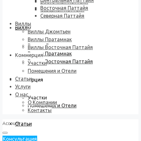
Центральная Паттайя
Восточная Паттайя
Восточная Паттайя
Северная Паттайя
Северная Паттайя
Виллы
Виллы
Виллы Джомтьен
Виллы Пратамнак
Виллы Джомтьен
Виллы Восточная Паттайя
Виллы Пратамнак
Коммерция
Виллы Восточная Паттайя
Участки
Помещения и Отели
Статьи
Коммерция
Услуги
О нас
Участки
О Компании
Помещения и Отели
Контакты
Account
Статьи
Консультация