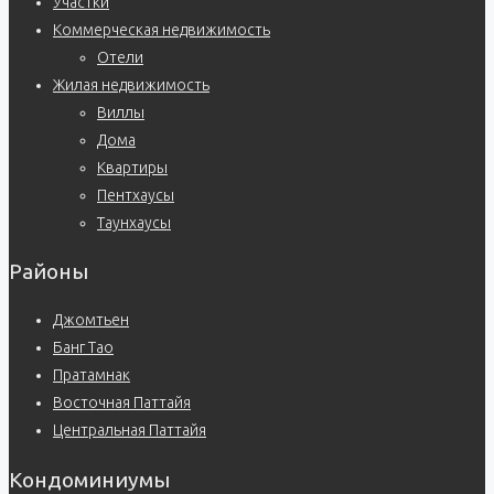
Участки
Коммерческая недвижимость
Отели
Жилая недвижимость
Виллы
Дома
Квартиры
Пентхаусы
Таунхаусы
Районы
Джомтьен
Банг Тао
Пратамнак
Восточная Паттайя
Центральная Паттайя
Кондоминиумы