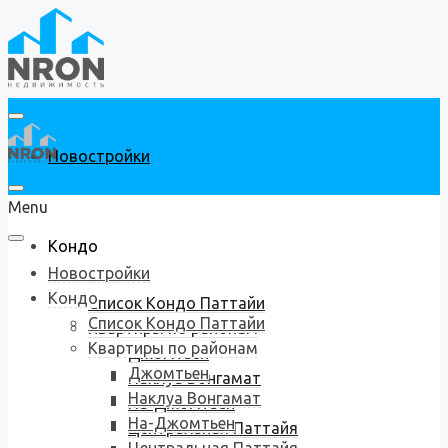
Новостройки
Menu
Кондо
Новостройки
Кондо
Список Кондо Паттайи
Список Кондо Паттайи
Квартиры по районам
Квартиры по районам
Джомтьен
Джомтьен
Наклуа Вонгамат
Наклуа Вонгамат
На-Джомтьен
На-Джомтьен
Центральная Паттайя