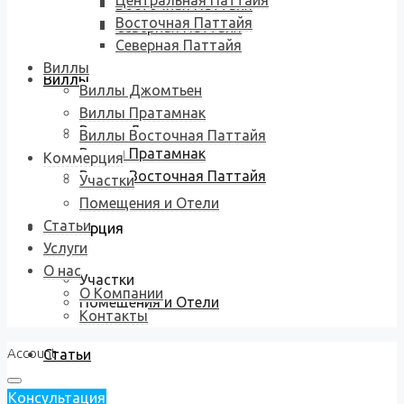
Центральная Паттайя
Восточная Паттайя
Восточная Паттайя
Северная Паттайя
Северная Паттайя
Виллы
Виллы
Виллы Джомтьен
Виллы Пратамнак
Виллы Джомтьен
Виллы Восточная Паттайя
Виллы Пратамнак
Коммерция
Виллы Восточная Паттайя
Участки
Помещения и Отели
Статьи
Коммерция
Услуги
О нас
Участки
О Компании
Помещения и Отели
Контакты
Account
Статьи
Консультация