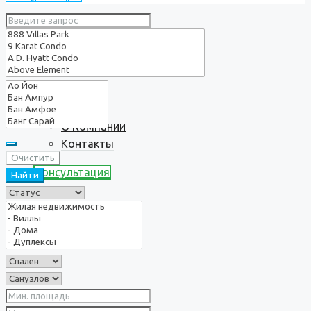
Услуги
О нас
О Компании
Контакты
Очистить
Консультация
Найти