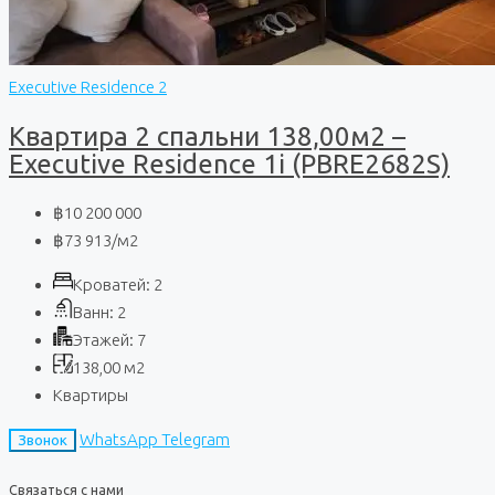
Executive Residence 2
Квартира 2 спальни 138,00м2 –
Executive Residence 1i (PBRE2682S)
฿10 200 000
฿73 913
/м2
Кроватей:
2
Ванн:
2
Этажей:
7
138,00
м2
Квартиры
WhatsApp
Telegram
Звонок
Связаться с нами