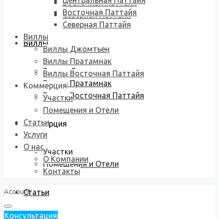
Центральная Паттайя
Восточная Паттайя
Восточная Паттайя
Северная Паттайя
Северная Паттайя
Виллы
Виллы
Виллы Джомтьен
Виллы Пратамнак
Виллы Джомтьен
Виллы Восточная Паттайя
Виллы Пратамнак
Коммерция
Виллы Восточная Паттайя
Участки
Помещения и Отели
Статьи
Коммерция
Услуги
О нас
Участки
О Компании
Помещения и Отели
Контакты
Account
Статьи
Консультация