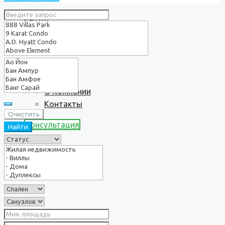
Услуги
О нас
О Компании
Контакты
Очистить
Консультация
Найти