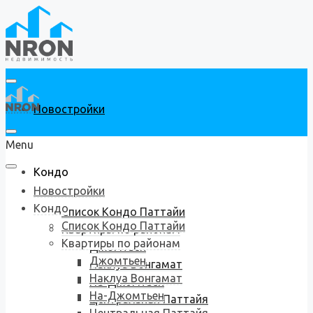
Новостройки
Menu
Кондо
Новостройки
Кондо
Список Кондо Паттайи
Список Кондо Паттайи
Квартиры по районам
Квартиры по районам
Джомтьен
Джомтьен
Наклуа Вонгамат
Наклуа Вонгамат
На-Джомтьен
На-Джомтьен
Центральная Паттайя