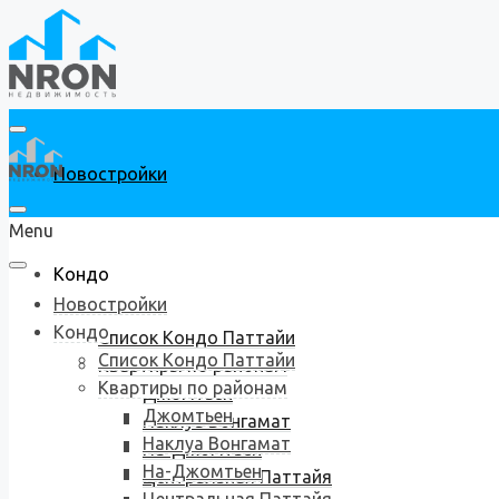
Новостройки
Menu
Кондо
Новостройки
Кондо
Список Кондо Паттайи
Список Кондо Паттайи
Квартиры по районам
Квартиры по районам
Джомтьен
Джомтьен
Наклуа Вонгамат
Наклуа Вонгамат
На-Джомтьен
На-Джомтьен
Центральная Паттайя