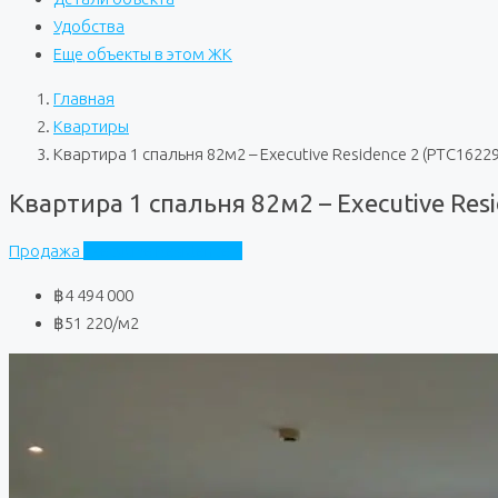
Удобства
Еще объекты в этом ЖК
Главная
Квартиры
Квартира 1 спальня 82м2 – Executive Residence 2 (PTC16229
Квартира 1 спальня 82м2 – Executive Res
Продажа
Executive Residence 2
฿4 494 000
฿51 220
/м2