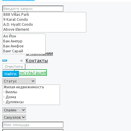
Услуги
О нас
О Компании
Контакты
Очистить
Консультация
Найти