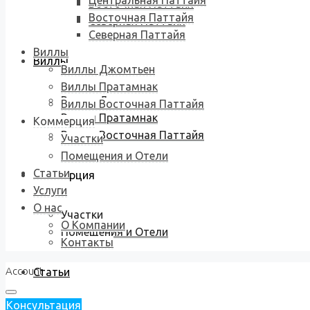
Центральная Паттайя
Восточная Паттайя
Восточная Паттайя
Северная Паттайя
Северная Паттайя
Виллы
Виллы
Виллы Джомтьен
Виллы Пратамнак
Виллы Джомтьен
Виллы Восточная Паттайя
Виллы Пратамнак
Коммерция
Виллы Восточная Паттайя
Участки
Помещения и Отели
Статьи
Коммерция
Услуги
О нас
Участки
О Компании
Помещения и Отели
Контакты
Account
Статьи
Консультация