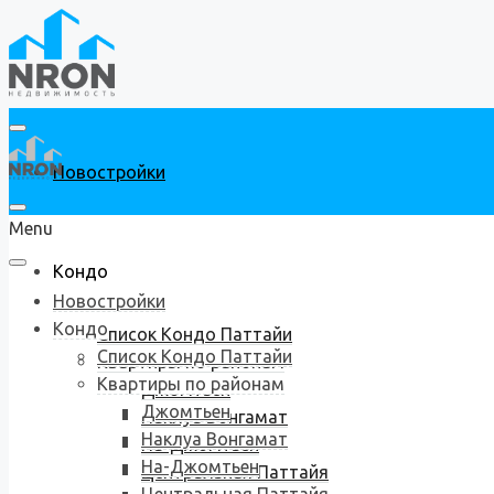
Новостройки
Menu
Кондо
Новостройки
Кондо
Список Кондо Паттайи
Список Кондо Паттайи
Квартиры по районам
Квартиры по районам
Джомтьен
Джомтьен
Наклуа Вонгамат
Наклуа Вонгамат
На-Джомтьен
На-Джомтьен
Центральная Паттайя