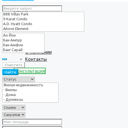
Услуги
О нас
О Компании
Контакты
Очистить
Консультация
Найти