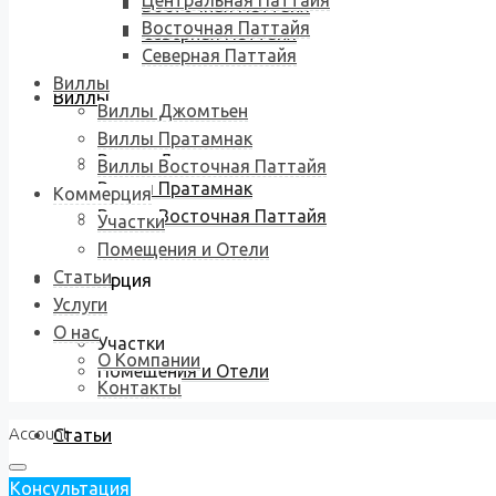
Центральная Паттайя
Восточная Паттайя
Восточная Паттайя
Северная Паттайя
Северная Паттайя
Виллы
Виллы
Виллы Джомтьен
Виллы Пратамнак
Виллы Джомтьен
Виллы Восточная Паттайя
Виллы Пратамнак
Коммерция
Виллы Восточная Паттайя
Участки
Помещения и Отели
Статьи
Коммерция
Услуги
О нас
Участки
О Компании
Помещения и Отели
Контакты
Account
Статьи
Консультация