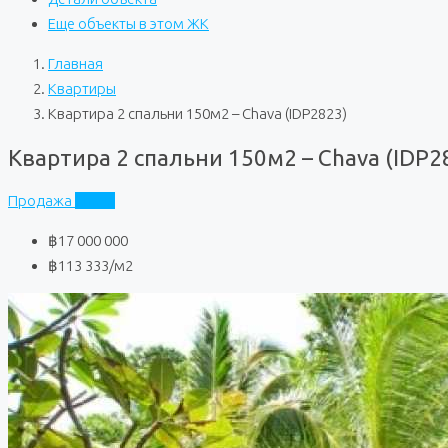
Еще объекты в этом ЖК
Главная
Квартиры
Квартира 2 спальни 150м2 – Chava (IDP2823)
Квартира 2 спальни 150м2 – Chava (IDP2
Продажа
Chava
฿17 000 000
฿113 333
/м2