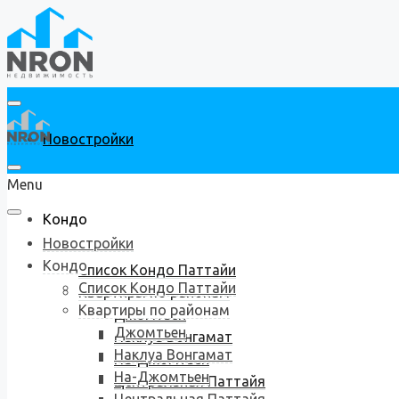
Новостройки
Menu
Кондо
Новостройки
Кондо
Список Кондо Паттайи
Список Кондо Паттайи
Квартиры по районам
Квартиры по районам
Джомтьен
Джомтьен
Наклуа Вонгамат
Наклуа Вонгамат
На-Джомтьен
На-Джомтьен
Центральная Паттайя