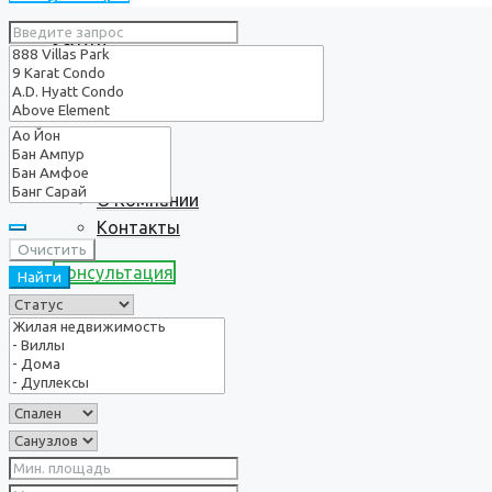
Услуги
О нас
О Компании
Контакты
Очистить
Консультация
Найти