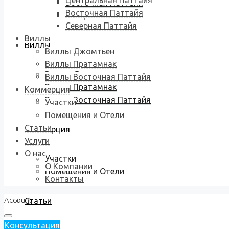
Центральная Паттайя
Восточная Паттайя
Восточная Паттайя
Северная Паттайя
Северная Паттайя
Виллы
Виллы
Виллы Джомтьен
Виллы Пратамнак
Виллы Джомтьен
Виллы Восточная Паттайя
Виллы Пратамнак
Коммерция
Виллы Восточная Паттайя
Участки
Помещения и Отели
Статьи
Коммерция
Услуги
О нас
Участки
О Компании
Помещения и Отели
Контакты
Account
Статьи
Консультация