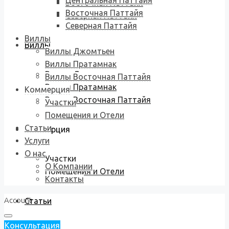
Центральная Паттайя
Восточная Паттайя
Восточная Паттайя
Северная Паттайя
Северная Паттайя
Виллы
Виллы
Виллы Джомтьен
Виллы Пратамнак
Виллы Джомтьен
Виллы Восточная Паттайя
Виллы Пратамнак
Коммерция
Виллы Восточная Паттайя
Участки
Помещения и Отели
Статьи
Коммерция
Услуги
О нас
Участки
О Компании
Помещения и Отели
Контакты
Account
Статьи
Консультация