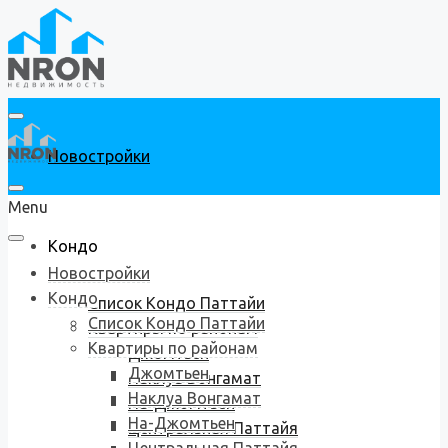
Новостройки
Menu
Кондо
Новостройки
Кондо
Список Кондо Паттайи
Список Кондо Паттайи
Квартиры по районам
Квартиры по районам
Джомтьен
Джомтьен
Наклуа Вонгамат
Наклуа Вонгамат
На-Джомтьен
На-Джомтьен
Центральная Паттайя