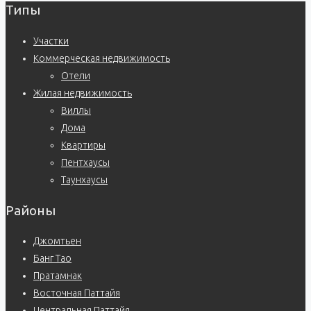
Типы
Участки
Коммерческая недвижимость
Отели
Жилая недвижимость
Виллы
Дома
Квартиры
Пентхаусы
Таунхаусы
Районы
Джомтьен
Банг Тао
Пратамнак
Восточная Паттайя
Центральная Паттайя