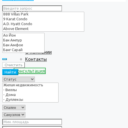
Услуги
О нас
О Компании
Контакты
Очистить
Консультация
Найти