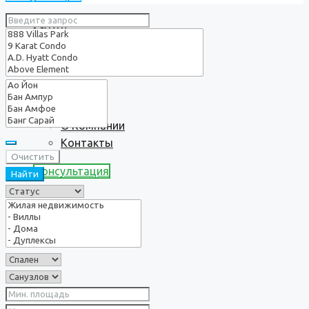
Услуги
О нас
О Компании
Контакты
Очистить
Консультация
Найти