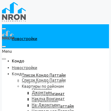
Новостройки
Menu
Кондо
Новостройки
Кондо
Список Кондо Паттайи
Список Кондо Паттайи
Квартиры по районам
Квартиры по районам
Джомтьен
Джомтьен
Наклуа Вонгамат
Наклуа Вонгамат
На-Джомтьен
На-Джомтьен
Центральная Паттайя