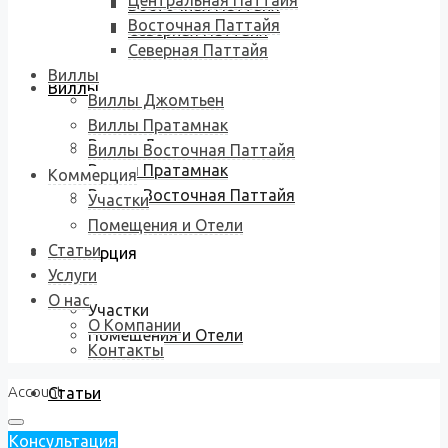
Центральная Паттайя
Восточная Паттайя
Восточная Паттайя
Северная Паттайя
Северная Паттайя
Виллы
Виллы
Виллы Джомтьен
Виллы Пратамнак
Виллы Джомтьен
Виллы Восточная Паттайя
Виллы Пратамнак
Коммерция
Виллы Восточная Паттайя
Участки
Помещения и Отели
Статьи
Коммерция
Услуги
О нас
Участки
О Компании
Помещения и Отели
Контакты
Account
Статьи
Консультация