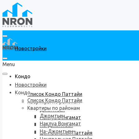
Новостройки
Menu
Кондо
Новостройки
Кондо
Список Кондо Паттайи
Список Кондо Паттайи
Квартиры по районам
Квартиры по районам
Джомтьен
Джомтьен
Наклуа Вонгамат
Наклуа Вонгамат
На-Джомтьен
На-Джомтьен
Центральная Паттайя