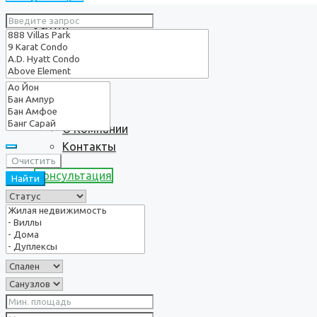
Услуги
О нас
О Компании
Контакты
Очистить
Консультация
Найти