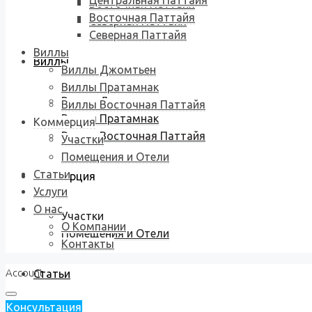
Центральная Паттайя
Восточная Паттайя
Восточная Паттайя
Северная Паттайя
Северная Паттайя
Виллы
Виллы
Виллы Джомтьен
Виллы Пратамнак
Виллы Джомтьен
Виллы Восточная Паттайя
Виллы Пратамнак
Коммерция
Виллы Восточная Паттайя
Участки
Помещения и Отели
Статьи
Коммерция
Услуги
О нас
Участки
О Компании
Помещения и Отели
Контакты
Account
Статьи
Консультация