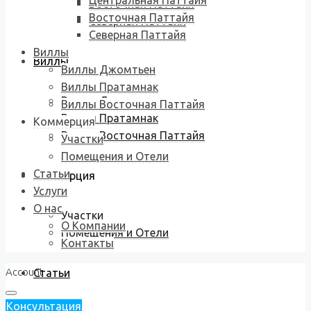
Центральная Паттайя
Восточная Паттайя
Восточная Паттайя
Северная Паттайя
Северная Паттайя
Виллы
Виллы
Виллы Джомтьен
Виллы Пратамнак
Виллы Джомтьен
Виллы Восточная Паттайя
Виллы Пратамнак
Коммерция
Виллы Восточная Паттайя
Участки
Помещения и Отели
Статьи
Коммерция
Услуги
О нас
Участки
О Компании
Помещения и Отели
Контакты
Account
Статьи
Консультация