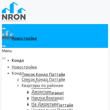
Новостройки
Menu
Кондо
Новостройки
Кондо
Список Кондо Паттайи
Список Кондо Паттайи
Квартиры по районам
Квартиры по районам
Джомтьен
Джомтьен
Наклуа Вонгамат
Наклуа Вонгамат
На-Джомтьен
На-Джомтьен
Центральная Паттайя