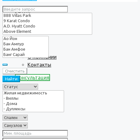
Услуги
О нас
О Компании
Контакты
Очистить
Консультация
Найти