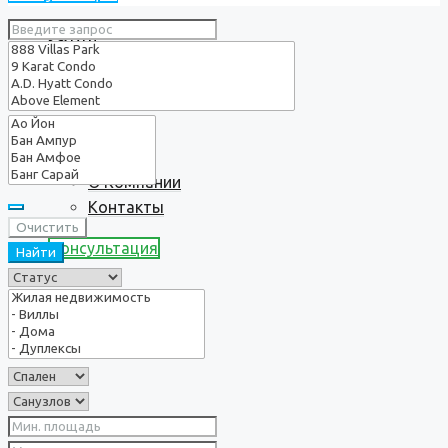
Услуги
О нас
О Компании
Контакты
Очистить
Консультация
Найти