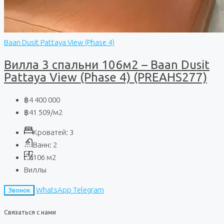
Baan Dusit Pattaya View (Phase 4)
Вилла 3 спальни 106м2 – Baan Dusit
Pattaya View (Phase 4) (PREAHS277)
฿4 400 000
฿41 509
/м2
Кроватей:
3
Ванн:
2
106
м2
Виллы
WhatsApp
Telegram
Звонок
Связаться с нами