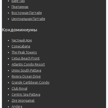
Банг Тао
Пратамнак
Восточная Паттайя
Центральная Паттайя
Кондоминиумы
Частный дом
Copacabana
The Peak Towers
Cetus Beach Front
Atlantis Condo Resort
Unixx South Pattaya
Riviera Ocean Drive
Grande Caribbean Condo
Club Royal
Centric Sea Pattaya
Zire Wongamat
Andara