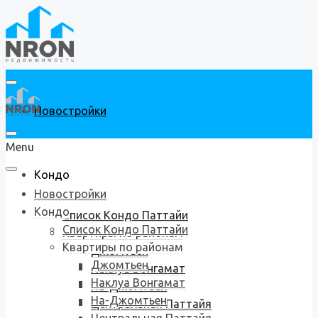
Новостройки
Menu
Кондо
Новостройки
Кондо
Список Кондо Паттайи
Список Кондо Паттайи
Квартиры по районам
Квартиры по районам
Джомтьен
Джомтьен
Наклуа Вонгамат
Наклуа Вонгамат
На-Джомтьен
На-Джомтьен
Центральная Паттайя