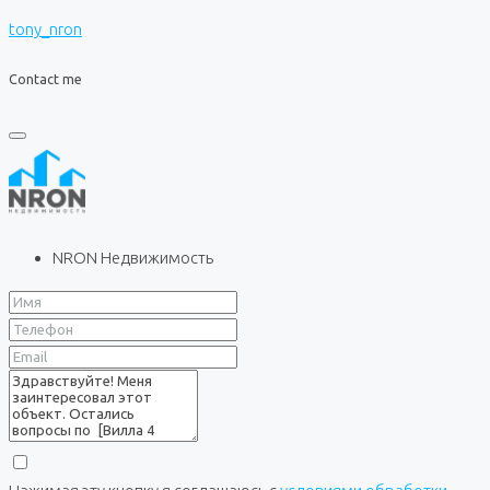
tony_nron
Contact me
NRON Недвижимость