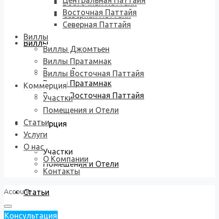
Центральная Паттайя
Восточная Паттайя
Восточная Паттайя
Северная Паттайя
Северная Паттайя
Виллы
Виллы
Виллы Джомтьен
Виллы Пратамнак
Виллы Джомтьен
Виллы Восточная Паттайя
Виллы Пратамнак
Коммерция
Виллы Восточная Паттайя
Участки
Помещения и Отели
Статьи
Коммерция
Услуги
О нас
Участки
О Компании
Помещения и Отели
Контакты
Account
Статьи
Консультация