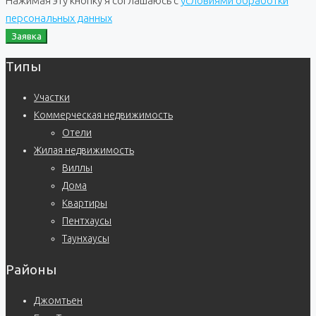
Нажимая эту кнопку я соглашаюсь с
условиями обработки
персональных данных
Заявка
Типы
Участки
Коммерческая недвижимость
Отели
Жилая недвижимость
Виллы
Дома
Квартиры
Пентхаусы
Таунхаусы
Районы
Джомтьен