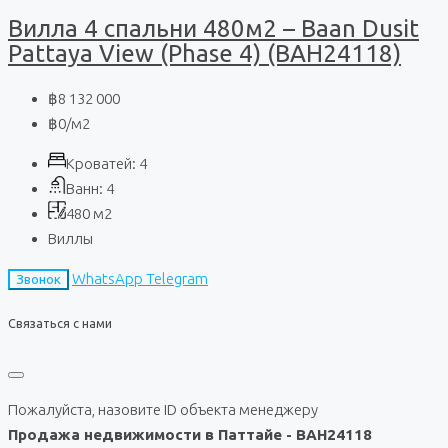
Вилла 4 спальни 480м2 – Baan Dusit
Pattaya View (Phase 4) (BAH24118)
฿8 132 000
฿0
/м2
Кроватей:
4
Ванн:
4
480
м2
Виллы
WhatsApp
Telegram
Звонок
Связаться с нами
Пожалуйста, назовите ID объекта менеджеру
Продажа недвижимости в Паттайе - BAH24118