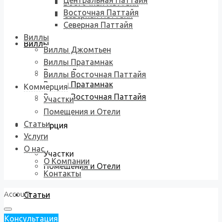
Центральная Паттайя
Восточная Паттайя
Восточная Паттайя
Северная Паттайя
Северная Паттайя
Виллы
Виллы
Виллы Джомтьен
Виллы Пратамнак
Виллы Джомтьен
Виллы Восточная Паттайя
Виллы Пратамнак
Коммерция
Виллы Восточная Паттайя
Участки
Помещения и Отели
Статьи
Коммерция
Услуги
О нас
Участки
О Компании
Помещения и Отели
Контакты
Account
Статьи
Консультация