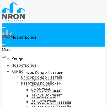
Новостройки
Menu
Кондо
Новостройки
Кондо
Список Кондо Паттайи
Список Кондо Паттайи
Квартиры по районам
Квартиры по районам
Джомтьен
Джомтьен
Наклуа Вонгамат
Наклуа Вонгамат
На-Джомтьен
На-Джомтьен
Центральная Паттайя