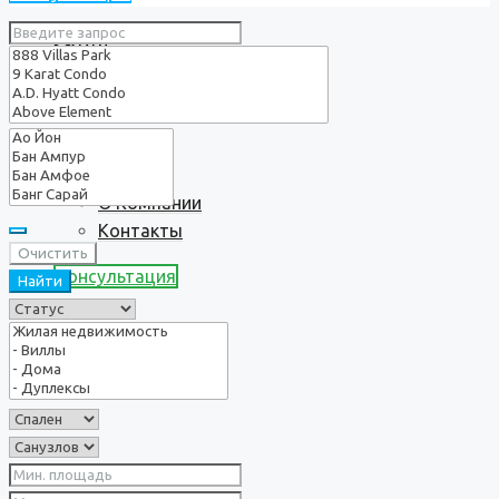
Услуги
О нас
О Компании
Контакты
Очистить
Консультация
Найти