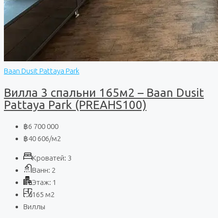
Baan Dusit Pattaya Park
Вилла 3 спальни 165м2 – Baan Dusit
Pattaya Park (PREAHS100)
฿6 700 000
฿40 606
/м2
Кроватей:
3
Ванн:
2
Этаж:
1
165
м2
Виллы