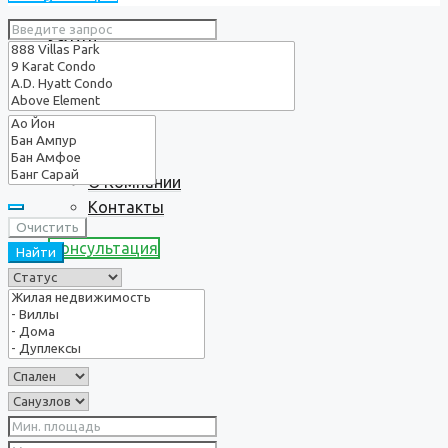
Услуги
О нас
О Компании
Контакты
Очистить
Консультация
Найти