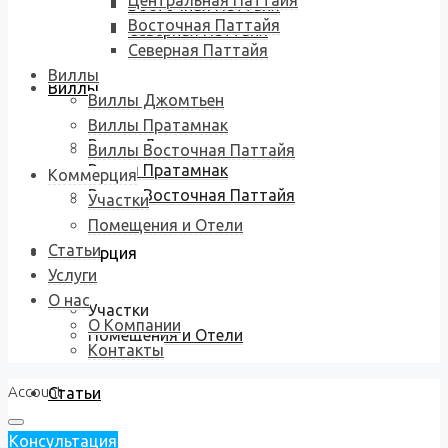
Центральная Паттайя
Восточная Паттайя
Восточная Паттайя
Северная Паттайя
Северная Паттайя
Виллы
Виллы
Виллы Джомтьен
Виллы Пратамнак
Виллы Джомтьен
Виллы Восточная Паттайя
Виллы Пратамнак
Коммерция
Виллы Восточная Паттайя
Участки
Помещения и Отели
Статьи
Коммерция
Услуги
О нас
Участки
О Компании
Помещения и Отели
Контакты
Account
Статьи
Консультация