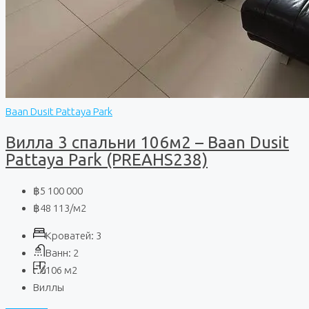
Baan Dusit Pattaya Park
Вилла 3 спальни 106м2 – Baan Dusit
Pattaya Park (PREAHS238)
฿5 100 000
฿48 113
/м2
Кроватей:
3
Ванн:
2
106
м2
Виллы