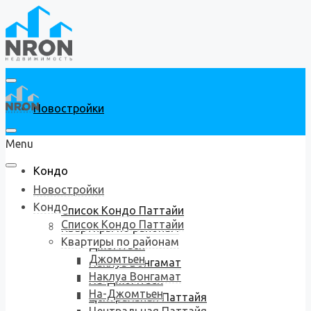
Новостройки
Menu
Кондо
Новостройки
Кондо
Список Кондо Паттайи
Список Кондо Паттайи
Квартиры по районам
Квартиры по районам
Джомтьен
Джомтьен
Наклуа Вонгамат
Наклуа Вонгамат
На-Джомтьен
На-Джомтьен
Центральная Паттайя