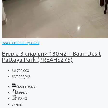
Baan Dusit Pattaya Park
Вилла 3 спальни 180м2 – Baan Dusit
Pattaya Park (PREAHS275)
฿6 700 000
฿37 222
/м2
Кроватей:
3
Ванн:
3
180
м2
Виллы