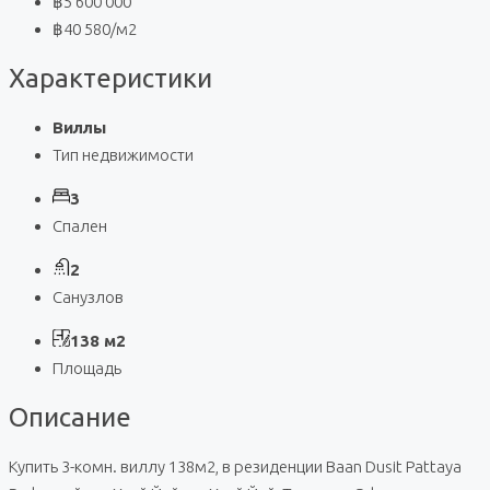
฿5 600 000
฿40 580
/м2
Характеристики
Виллы
Тип недвижимости
3
Спален
2
Санузлов
138 м2
Площадь
Описание
Купить 3-комн. виллу 138м2, в резиденции Baan Dusit Pattaya