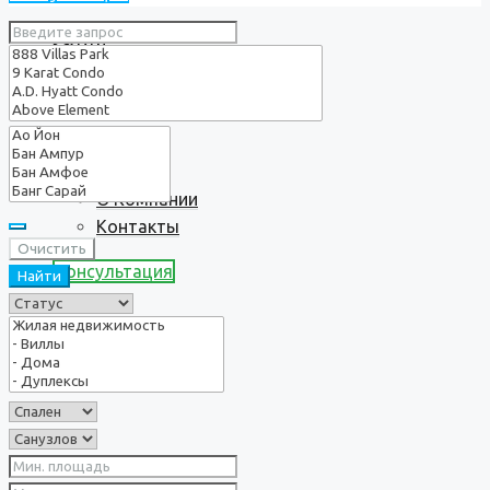
Услуги
О нас
О Компании
Контакты
Очистить
Консультация
Найти