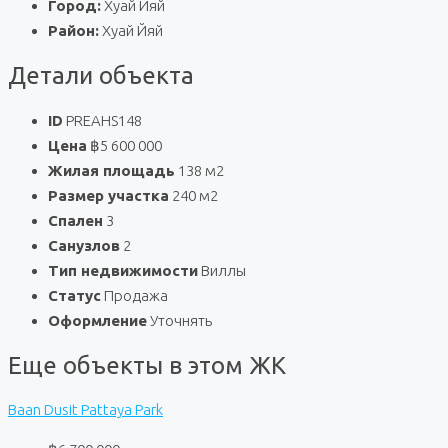
Город:
Хуай Йяй
Район:
Хуай Йяй
Детали объекта
ID
PREAHS148
Цена
฿5 600 000
Жилая площадь
138 м2
Размер участка
240 м2
Спален
3
Санузлов
2
Тип недвижимости
Виллы
Статус
Продажа
Оформление
Уточнять
Еще объекты в этом ЖК
Baan Dusit Pattaya Park