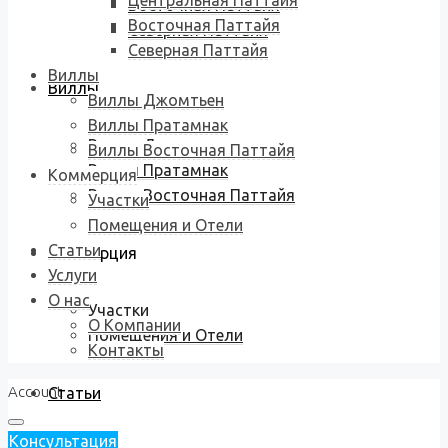
Центральная Паттайя
Восточная Паттайя
Восточная Паттайя
Северная Паттайя
Северная Паттайя
Виллы
Виллы
Виллы Джомтьен
Виллы Пратамнак
Виллы Джомтьен
Виллы Восточная Паттайя
Виллы Пратамнак
Коммерция
Виллы Восточная Паттайя
Участки
Помещения и Отели
Статьи
Коммерция
Услуги
О нас
Участки
О Компании
Помещения и Отели
Контакты
Account
Статьи
Консультация