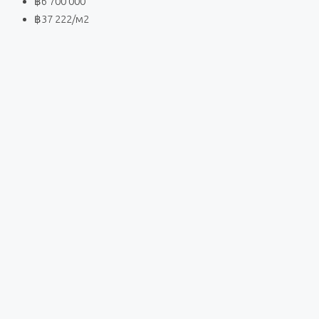
฿6 700 000
฿37 222
/м2