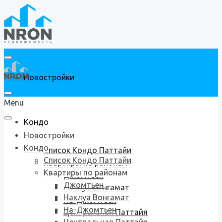
Новостройки
Menu
Кондо
Новостройки
Кондо
Список Кондо Паттайи
Список Кондо Паттайи
Квартиры по районам
Квартиры по районам
Джомтьен
Джомтьен
Наклуа Вонгамат
Наклуа Вонгамат
На-Джомтьен
На-Джомтьен
Центральная Паттайя