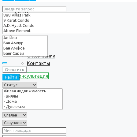
Услуги
О нас
О Компании
Контакты
Очистить
Консультация
Найти