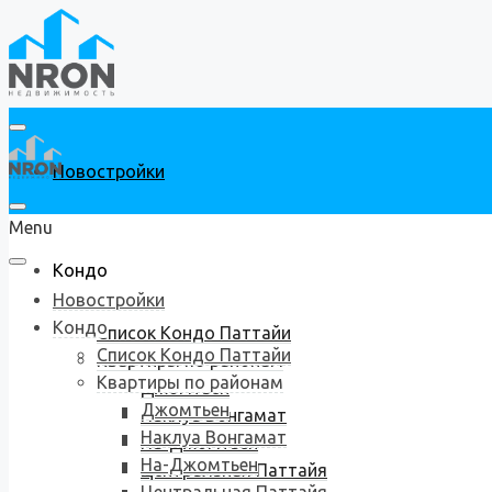
Новостройки
Menu
Кондо
Новостройки
Кондо
Список Кондо Паттайи
Список Кондо Паттайи
Квартиры по районам
Квартиры по районам
Джомтьен
Джомтьен
Наклуа Вонгамат
Наклуа Вонгамат
На-Джомтьен
На-Джомтьен
Центральная Паттайя