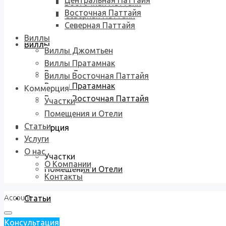
Центральная Паттайя
Восточная Паттайя
Восточная Паттайя
Северная Паттайя
Северная Паттайя
Виллы
Виллы
Виллы Джомтьен
Виллы Пратамнак
Виллы Джомтьен
Виллы Восточная Паттайя
Виллы Пратамнак
Коммерция
Виллы Восточная Паттайя
Участки
Помещения и Отели
Статьи
Коммерция
Услуги
О нас
Участки
О Компании
Помещения и Отели
Контакты
Account
Статьи
Консультация