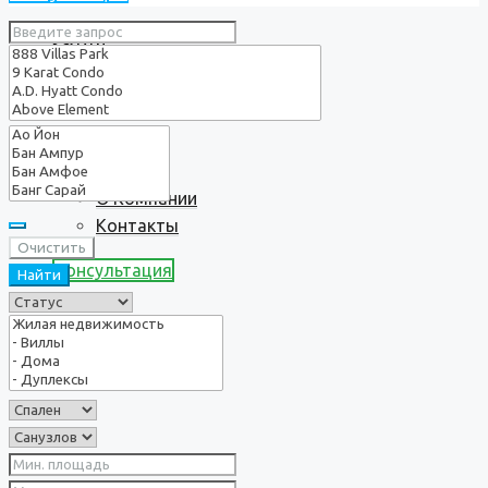
Услуги
О нас
О Компании
Контакты
Очистить
Консультация
Найти