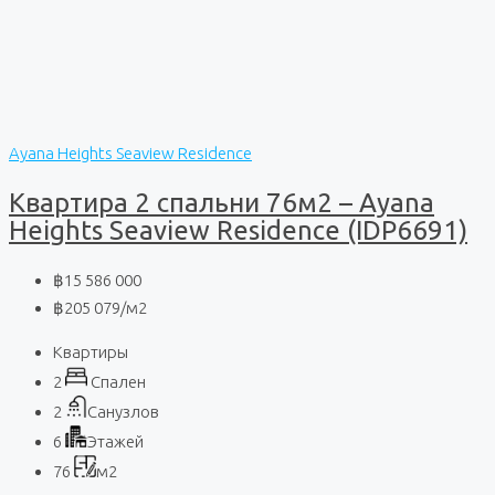
Ayana Heights Seaview Residence
Квартира 2 спальни 76м2 – Ayana
Heights Seaview Residence (IDP6691)
฿15 586 000
฿205 079
/м2
Квартиры
2
Спален
2
Санузлов
6
Этажей
76
м2