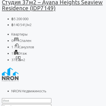
Студия 37м2 – Ayana Heights Seaview
Residence (IDP7149)
฿5 200 000
฿140 541
/м2
Квартиры
0
Спален
1
Санузлов
1
Этаж
37
м2
NRON Недвижимость