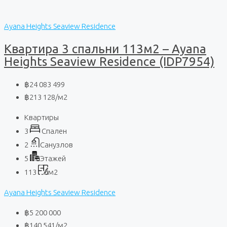
Ayana Heights Seaview Residence
Квартира 3 спальни 113м2 – Ayana
Heights Seaview Residence (IDP7954)
฿24 083 499
฿213 128
/м2
Квартиры
3
Спален
2
Санузлов
5
Этажей
113
м2
Ayana Heights Seaview Residence
฿5 200 000
฿140 541
/м2