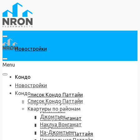
Новостройки
Menu
Кондо
Новостройки
Кондо
Список Кондо Паттайи
Список Кондо Паттайи
Квартиры по районам
Квартиры по районам
Джомтьен
Джомтьен
Наклуа Вонгамат
Наклуа Вонгамат
На-Джомтьен
На-Джомтьен
Центральная Паттайя