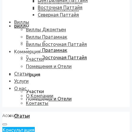
Центральная Паттайя
Восточная Паттайя
Восточная Паттайя
Северная Паттайя
Северная Паттайя
Виллы
Виллы
Виллы Джомтьен
Виллы Пратамнак
Виллы Джомтьен
Виллы Восточная Паттайя
Виллы Пратамнак
Коммерция
Виллы Восточная Паттайя
Участки
Помещения и Отели
Статьи
Коммерция
Услуги
О нас
Участки
О Компании
Помещения и Отели
Контакты
Account
Статьи
Консультация