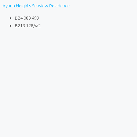
Ayana Heights Seaview Residence
฿24 083 499
฿213 128
/м2