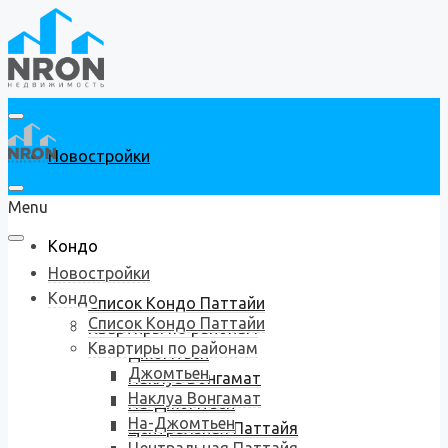
Новостройки
Menu
Кондо
Новостройки
Кондо
Список Кондо Паттайи
Список Кондо Паттайи
Квартиры по районам
Квартиры по районам
Джомтьен
Джомтьен
Наклуа Вонгамат
Наклуа Вонгамат
На-Джомтьен
На-Джомтьен
Центральная Паттайя