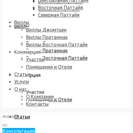
Центральная Паттайя
Восточная Паттайя
Восточная Паттайя
Северная Паттайя
Северная Паттайя
Виллы
Виллы
Виллы Джомтьен
Виллы Пратамнак
Виллы Джомтьен
Виллы Восточная Паттайя
Виллы Пратамнак
Коммерция
Виллы Восточная Паттайя
Участки
Помещения и Отели
Статьи
Коммерция
Услуги
О нас
Участки
О Компании
Помещения и Отели
Контакты
Account
Статьи
Консультация