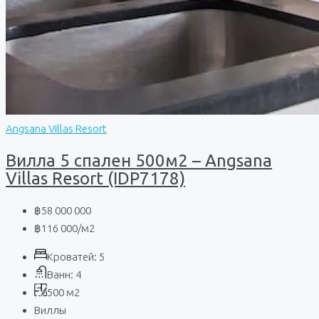
Angsana Villas Resort
Вилла 5 спален 500м2 – Angsana
Villas Resort (IDP7178)
฿58 000 000
฿116 000
/м2
Кроватей:
5
Ванн:
4
500
м2
Виллы