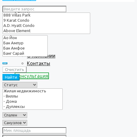
Услуги
О нас
О Компании
Контакты
Очистить
Консультация
Найти