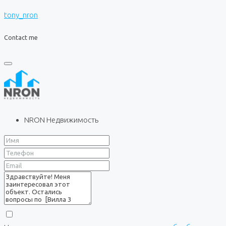
tony_nron
Contact me
NRON Недвижимость