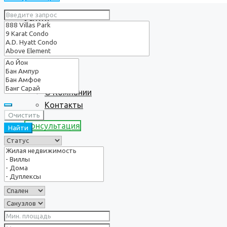
Услуги
О нас
О Компании
Контакты
Очистить
Консультация
Найти