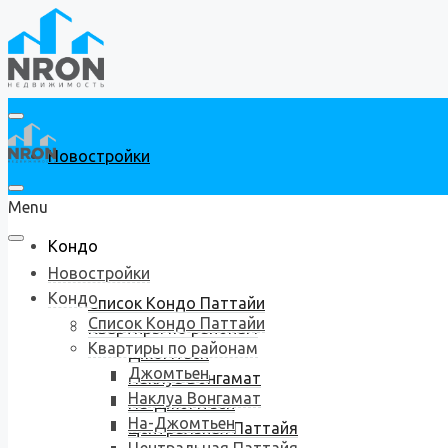
Новостройки
Menu
Кондо
Новостройки
Кондо
Список Кондо Паттайи
Список Кондо Паттайи
Квартиры по районам
Квартиры по районам
Джомтьен
Джомтьен
Наклуа Вонгамат
Наклуа Вонгамат
На-Джомтьен
На-Джомтьен
Центральная Паттайя