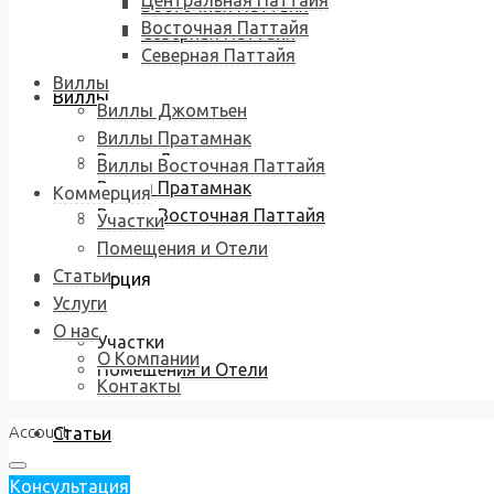
Центральная Паттайя
Восточная Паттайя
Восточная Паттайя
Северная Паттайя
Северная Паттайя
Виллы
Виллы
Виллы Джомтьен
Виллы Пратамнак
Виллы Джомтьен
Виллы Восточная Паттайя
Виллы Пратамнак
Коммерция
Виллы Восточная Паттайя
Участки
Помещения и Отели
Статьи
Коммерция
Услуги
О нас
Участки
О Компании
Помещения и Отели
Контакты
Account
Статьи
Консультация