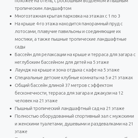
похожее на отель, с роскошным водоемом и пышным
тропическим ландшафтом
Многоэтажная крытая парковка на этажах с 1 по 3
На крыше 4-го этажа находится панорамный пруд с
лотосами, плавучие павильоны и соединяющие их
мостики, а также пышные тропические ландшафтные
сады
Бассейн для релаксации на крыше и терраса для загара с
неглубоким бассейном для детей на 5 этаже
Лаундж на крыше и зона отдыха с кафе на 5 этаже
Специальные детские клубные комнаты на 5 и 21 этажах
Общий бассейн длиной 37 метров с эффектом
бесконечности, терраса для загара и джакузи на 12
человек на 21 этаже
Пышный тропический ландшафтный сад на 21 этаже
Полностью оборудованный спортивный зал с мужскими
и женскими туалетами, душевыми и раздевалками на 21
этаже