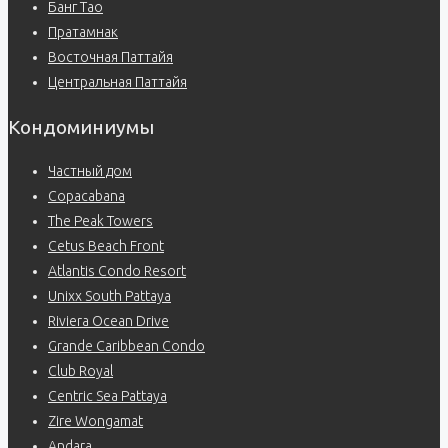
Банг Тао
Пратамнак
Восточная Паттайя
Центральная Паттайя
Кондоминиумы
Частный дом
Copacabana
The Peak Towers
Cetus Beach Front
Atlantis Condo Resort
Unixx South Pattaya
Riviera Ocean Drive
Grande Caribbean Condo
Club Royal
Centric Sea Pattaya
Zire Wongamat
Andara