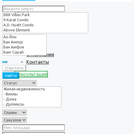
Услуги
О нас
О Компании
Контакты
Очистить
Консультация
Найти