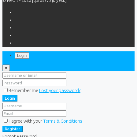
© NRON - 2026 [q5f0szvl7jblyesb]
Login
×
Remember me
Lost your password?
Login
I agree with your
Terms & Conditions
Register
Forgot Password