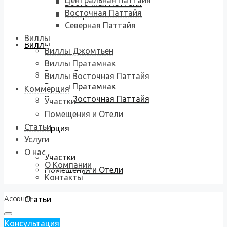
Центральная Паттайя
Восточная Паттайя
Восточная Паттайя
Северная Паттайя
Северная Паттайя
Виллы
Виллы
Виллы Джомтьен
Виллы Пратамнак
Виллы Джомтьен
Виллы Восточная Паттайя
Виллы Пратамнак
Коммерция
Виллы Восточная Паттайя
Участки
Помещения и Отели
Статьи
Коммерция
Услуги
О нас
Участки
О Компании
Помещения и Отели
Контакты
Account
Статьи
Консультация