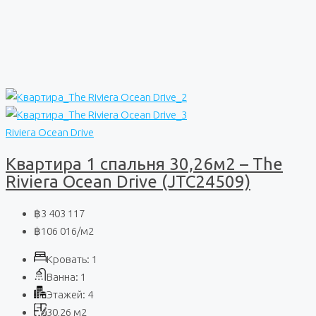
Riviera Ocean Drive
Квартира 1 спальня 30,26м2 – The
Riviera Ocean Drive (JTC24509)
฿3 403 117
฿106 016
/м2
Кровать:
1
Ванна:
1
Этажей:
4
30,26
м2