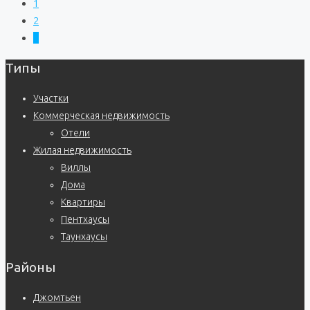
1
2
3
Типы
Участки
Коммерческая недвижимость
Отели
Жилая недвижимость
Виллы
Дома
Квартиры
Пентхаусы
Таунхаусы
Районы
Джомтьен