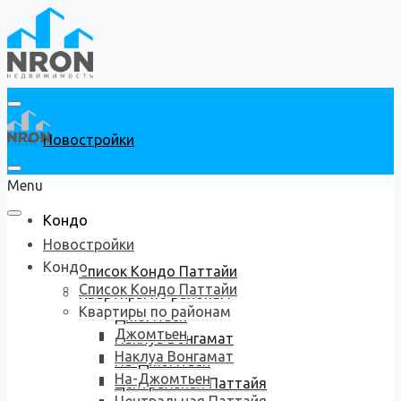
Новостройки
Menu
Кондо
Новостройки
Кондо
Список Кондо Паттайи
Список Кондо Паттайи
Квартиры по районам
Квартиры по районам
Джомтьен
Джомтьен
Наклуа Вонгамат
Наклуа Вонгамат
На-Джомтьен
На-Джомтьен
Центральная Паттайя