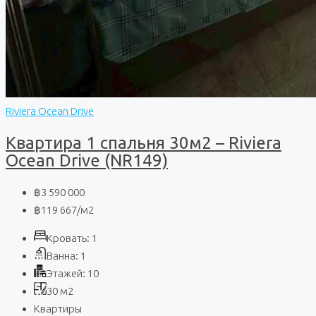
Riviera Ocean Drive
Квартира 1 спальня 30м2 – Riviera
Ocean Drive (NR149)
฿3 590 000
฿119 667
/м2
Кровать:
1
Ванна:
1
Этажей:
10
30
м2
Квартиры