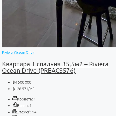
Riviera Ocean Drive
Квартира 1 спальня 35,5м2 – Riviera
Ocean Drive (PREACS576)
฿4 500 000
฿128 571
/м2
Кровать:
1
Ванна:
1
Этажей:
14