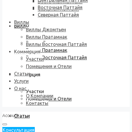
Центральная Паттайя
Восточная Паттайя
Восточная Паттайя
Северная Паттайя
Северная Паттайя
Виллы
Виллы
Виллы Джомтьен
Виллы Пратамнак
Виллы Джомтьен
Виллы Восточная Паттайя
Виллы Пратамнак
Коммерция
Виллы Восточная Паттайя
Участки
Помещения и Отели
Статьи
Коммерция
Услуги
О нас
Участки
О Компании
Помещения и Отели
Контакты
Account
Статьи
Консультация