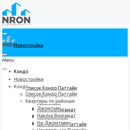
Новостройки
Menu
Кондо
Новостройки
Кондо
Список Кондо Паттайи
Список Кондо Паттайи
Квартиры по районам
Квартиры по районам
Джомтьен
Джомтьен
Наклуа Вонгамат
Наклуа Вонгамат
На-Джомтьен
На-Джомтьен
Центральная Паттайя