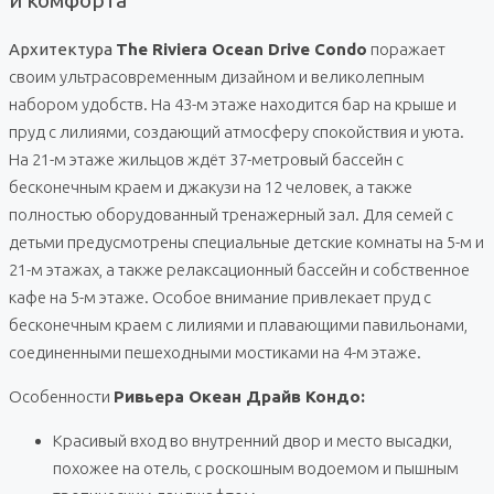
Архитектура
The Riviera Ocean Drive Condo
поражает
своим ультрасовременным дизайном и великолепным
набором удобств. На 43-м этаже находится бар на крыше и
пруд с лилиями, создающий атмосферу спокойствия и уюта.
На 21-м этаже жильцов ждёт 37-метровый бассейн с
бесконечным краем и джакузи на 12 человек, а также
полностью оборудованный тренажерный зал. Для семей с
детьми предусмотрены специальные детские комнаты на 5-м и
21-м этажах, а также релаксационный бассейн и собственное
кафе на 5-м этаже. Особое внимание привлекает пруд с
бесконечным краем с лилиями и плавающими павильонами,
соединенными пешеходными мостиками на 4-м этаже.
Особенности
Ривьера Океан Драйв Кондо:
Красивый вход во внутренний двор и место высадки,
похожее на отель, с роскошным водоемом и пышным