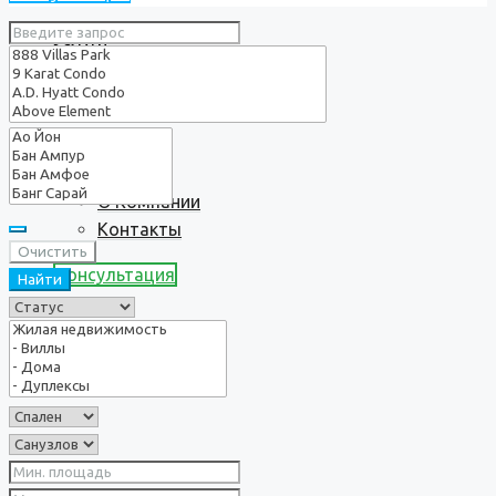
Услуги
О нас
О Компании
Контакты
Очистить
Консультация
Найти