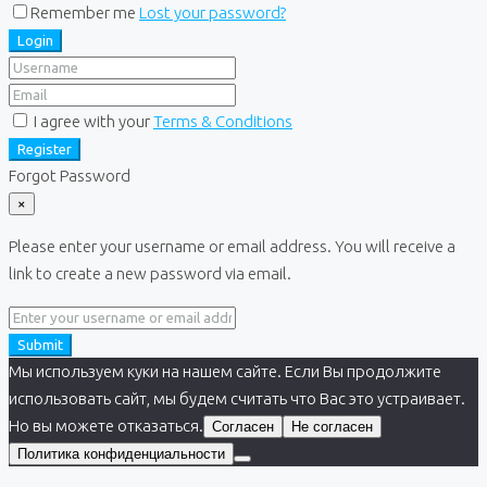
Remember me
Lost your password?
Login
I agree with your
Terms & Conditions
Register
Forgot Password
×
Please enter your username or email address. You will receive a
link to create a new password via email.
Submit
Мы используем куки на нашем сайте. Если Вы продолжите
использовать сайт, мы будем считать что Вас это устраивает.
Но вы можете отказаться.
Согласен
Не согласен
Политика конфиденциальности