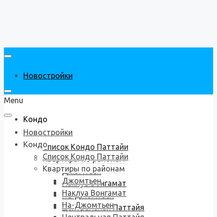
Новостройки
Menu
Кондо
Новостройки
Кондо
Список Кондо Паттайи
Список Кондо Паттайи
Квартиры по районам
Квартиры по районам
Джомтьен
Джомтьен
Наклуа Вонгамат
Наклуа Вонгамат
На-Джомтьен
На-Джомтьен
Центральная Паттайя