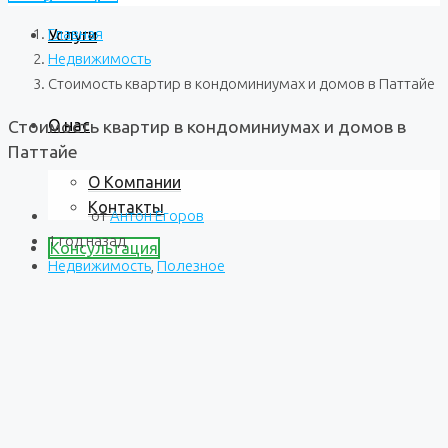
Главная
Услуги
Недвижимость
Стоимость квартир в кондоминиумах и домов в Паттайе
О нас
Стоимость квартир в кондоминиумах и домов в
Паттайе
О Компании
Контакты
от
Антон Егоров
1 год назад
Консультация
Недвижимость
,
Полезное