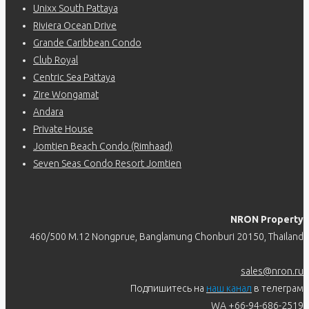
Unixx South Pattaya
Riviera Ocean Drive
Grande Caribbean Condo
Club Royal
Centric Sea Pattaya
Zire Wongamat
Andara
Private House
Jomtien Beach Condo (Rimhaad)
Seven Seas Condo Resort Jomtien
NRON Property
460/500 M.12 Nongprue, Banglamung Chonburi 20150, Thailand
sales@nron.ru
Подпишитесь на
наш канал
в телеграм
WA +66-94-686-2519