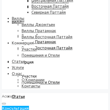
Центральная Паттайя
Восточная Паттайя
Восточная Паттайя
Северная Паттайя
Северная Паттайя
Виллы
Виллы
Виллы Джомтьен
Виллы Пратамнак
Виллы Джомтьен
Виллы Восточная Паттайя
Виллы Пратамнак
Коммерция
Виллы Восточная Паттайя
Участки
Помещения и Отели
Статьи
Коммерция
Услуги
О нас
Участки
О Компании
Помещения и Отели
Контакты
Account
Статьи
Консультация