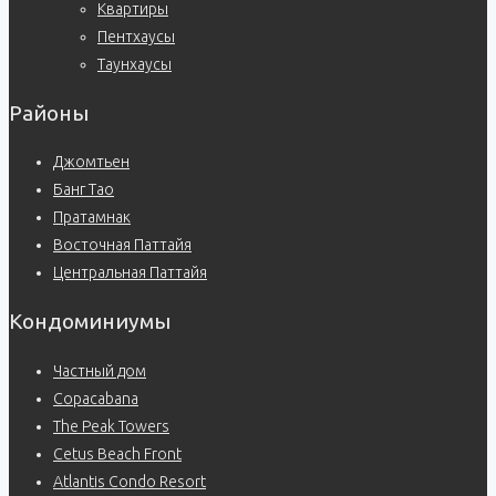
Квартиры
Пентхаусы
Таунхаусы
Районы
Джомтьен
Банг Тао
Пратамнак
Восточная Паттайя
Центральная Паттайя
Кондоминиумы
Частный дом
Copacabana
The Peak Towers
Cetus Beach Front
Atlantis Condo Resort