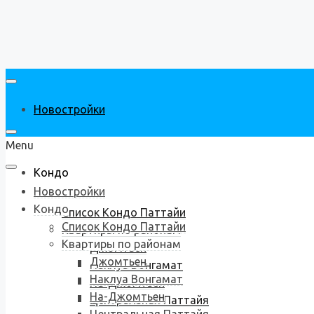
Новостройки
Menu
Кондо
Новостройки
Кондо
Список Кондо Паттайи
Список Кондо Паттайи
Квартиры по районам
Квартиры по районам
Джомтьен
Джомтьен
Наклуа Вонгамат
Наклуа Вонгамат
На-Джомтьен
На-Джомтьен
Центральная Паттайя