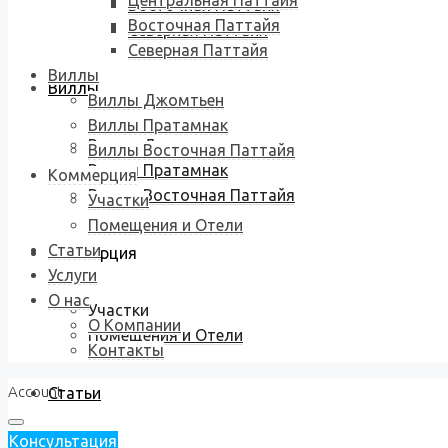
Центральная Паттайя
Восточная Паттайя
Восточная Паттайя
Северная Паттайя
Северная Паттайя
Виллы
Виллы
Виллы Джомтьен
Виллы Пратамнак
Виллы Джомтьен
Виллы Восточная Паттайя
Виллы Пратамнак
Коммерция
Виллы Восточная Паттайя
Участки
Помещения и Отели
Статьи
Коммерция
Услуги
О нас
Участки
О Компании
Помещения и Отели
Контакты
Account
Статьи
Консультация