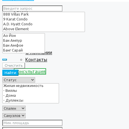
Услуги
О нас
О Компании
Контакты
Очистить
Консультация
Найти