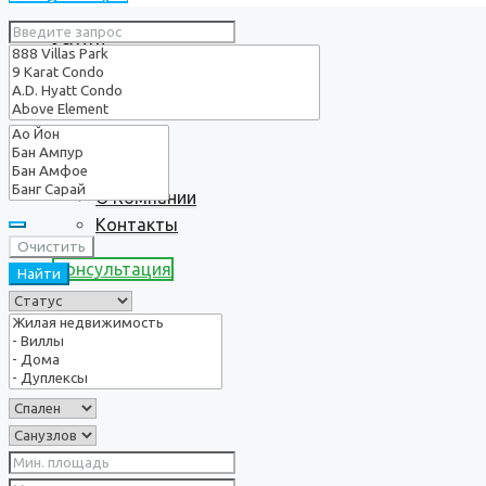
Услуги
О нас
О Компании
Контакты
Очистить
Консультация
Найти