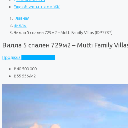
Еще объекты в этом ЖК
Главная
Виллы
Вилла 5 спален 729м2 – Mutti Family Villas (IDP7787)
Вилла 5 спален 729м2 – Mutti Family Villa
Продажа
Mutti Family Villas
฿40 500 000
฿55 556
/м2