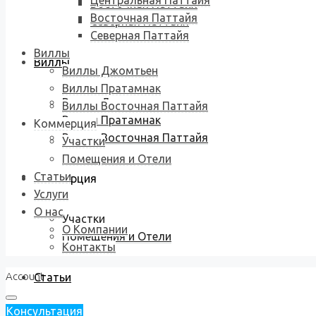
Центральная Паттайя
Восточная Паттайя
Восточная Паттайя
Северная Паттайя
Северная Паттайя
Виллы
Виллы
Виллы Джомтьен
Виллы Пратамнак
Виллы Джомтьен
Виллы Восточная Паттайя
Виллы Пратамнак
Коммерция
Виллы Восточная Паттайя
Участки
Помещения и Отели
Статьи
Коммерция
Услуги
О нас
Участки
О Компании
Помещения и Отели
Контакты
Account
Статьи
Консультация