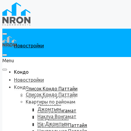
Новостройки
Menu
Кондо
Новостройки
Кондо
Список Кондо Паттайи
Список Кондо Паттайи
Квартиры по районам
Квартиры по районам
Джомтьен
Джомтьен
Наклуа Вонгамат
Наклуа Вонгамат
На-Джомтьен
На-Джомтьен
Центральная Паттайя