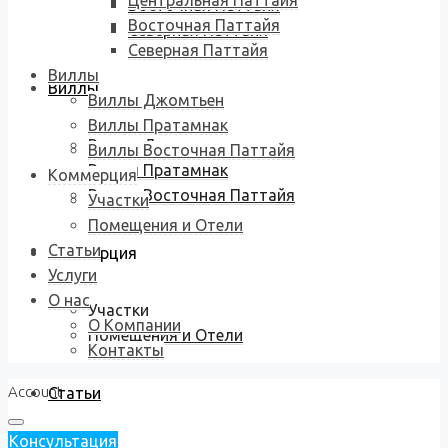
Центральная Паттайя
Восточная Паттайя
Восточная Паттайя
Северная Паттайя
Северная Паттайя
Виллы
Виллы
Виллы Джомтьен
Виллы Пратамнак
Виллы Джомтьен
Виллы Восточная Паттайя
Виллы Пратамнак
Коммерция
Виллы Восточная Паттайя
Участки
Помещения и Отели
Статьи
Коммерция
Услуги
О нас
Участки
О Компании
Помещения и Отели
Контакты
Account
Статьи
Консультация