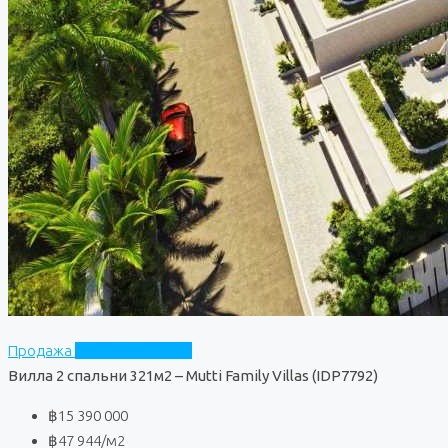
Продажа
Mutti Family Villas
Вилла 2 спальни 321м2 – Mutti Family Villas (IDP7792)
฿15 390 000
฿47 944
/м2