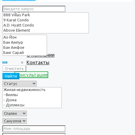
Услуги
О нас
О Компании
Контакты
Очистить
Консультация
Найти