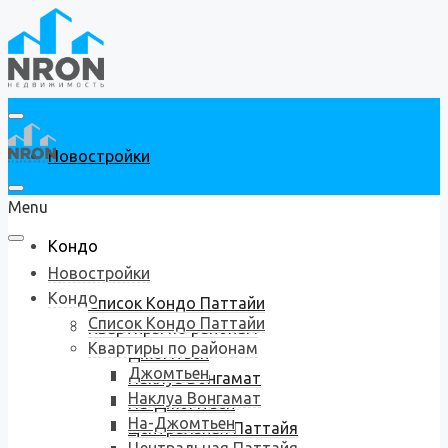
Новостройки
Menu
Кондо
Новостройки
Кондо
Список Кондо Паттайи
Список Кондо Паттайи
Квартиры по районам
Квартиры по районам
Джомтьен
Джомтьен
Наклуа Вонгамат
Наклуа Вонгамат
На-Джомтьен
На-Джомтьен
Центральная Паттайя