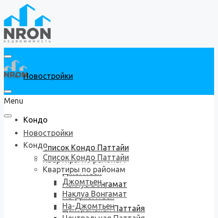
Новостройки
Menu
Кондо
Новостройки
Кондо
Список Кондо Паттайи
Список Кондо Паттайи
Квартиры по районам
Квартиры по районам
Джомтьен
Джомтьен
Наклуа Вонгамат
Наклуа Вонгамат
На-Джомтьен
На-Джомтьен
Центральная Паттайя