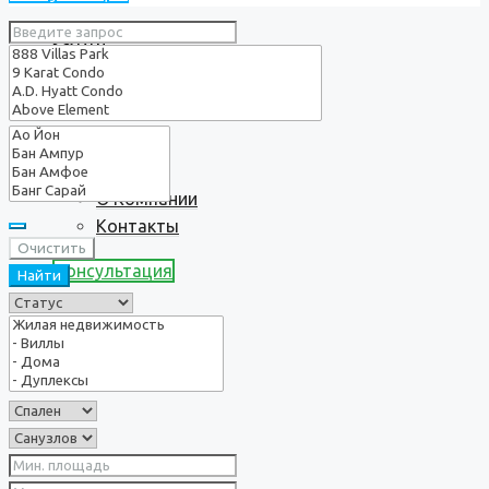
Услуги
О нас
О Компании
Контакты
Очистить
Консультация
Найти