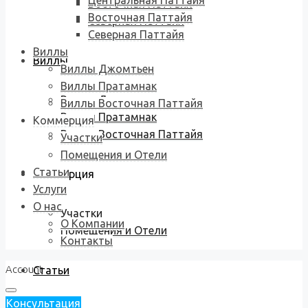
Центральная Паттайя
Восточная Паттайя
Восточная Паттайя
Северная Паттайя
Северная Паттайя
Виллы
Виллы
Виллы Джомтьен
Виллы Пратамнак
Виллы Джомтьен
Виллы Восточная Паттайя
Виллы Пратамнак
Коммерция
Виллы Восточная Паттайя
Участки
Помещения и Отели
Статьи
Коммерция
Услуги
О нас
Участки
О Компании
Помещения и Отели
Контакты
Account
Статьи
Консультация