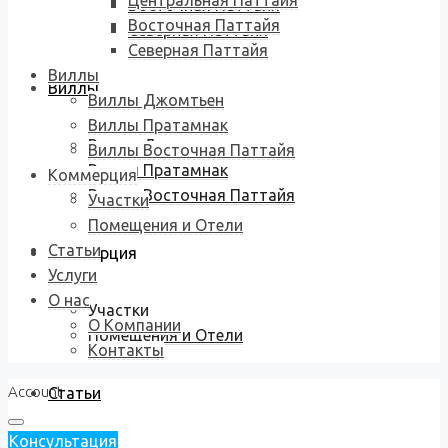
Центральная Паттайя
Восточная Паттайя
Восточная Паттайя
Северная Паттайя
Северная Паттайя
Виллы
Виллы
Виллы Джомтьен
Виллы Пратамнак
Виллы Джомтьен
Виллы Восточная Паттайя
Виллы Пратамнак
Коммерция
Виллы Восточная Паттайя
Участки
Помещения и Отели
Статьи
Коммерция
Услуги
О нас
Участки
О Компании
Помещения и Отели
Контакты
Account
Статьи
Консультация