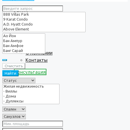
Услуги
О нас
О Компании
Контакты
Очистить
Консультация
Найти