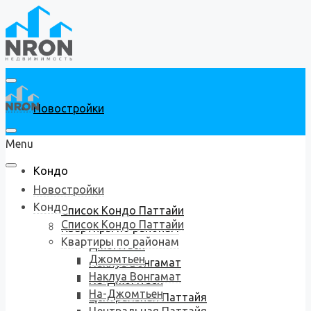
Новостройки
Menu
Кондо
Новостройки
Кондо
Список Кондо Паттайи
Список Кондо Паттайи
Квартиры по районам
Квартиры по районам
Джомтьен
Джомтьен
Наклуа Вонгамат
Наклуа Вонгамат
На-Джомтьен
На-Джомтьен
Центральная Паттайя