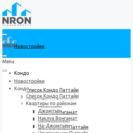
Новостройки
Menu
Кондо
Новостройки
Кондо
Список Кондо Паттайи
Список Кондо Паттайи
Квартиры по районам
Квартиры по районам
Джомтьен
Джомтьен
Наклуа Вонгамат
Наклуа Вонгамат
На-Джомтьен
На-Джомтьен
Центральная Паттайя