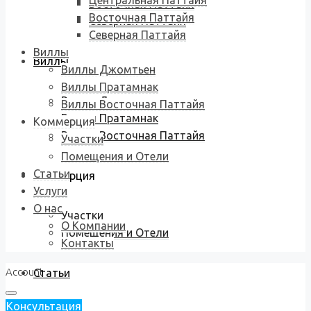
Центральная Паттайя
Восточная Паттайя
Восточная Паттайя
Северная Паттайя
Северная Паттайя
Виллы
Виллы
Виллы Джомтьен
Виллы Пратамнак
Виллы Джомтьен
Виллы Восточная Паттайя
Виллы Пратамнак
Коммерция
Виллы Восточная Паттайя
Участки
Помещения и Отели
Статьи
Коммерция
Услуги
О нас
Участки
О Компании
Помещения и Отели
Контакты
Account
Статьи
Консультация