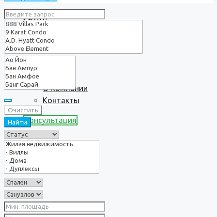
Услуги
О нас
О Компании
Контакты
Очистить
Консультация
Найти