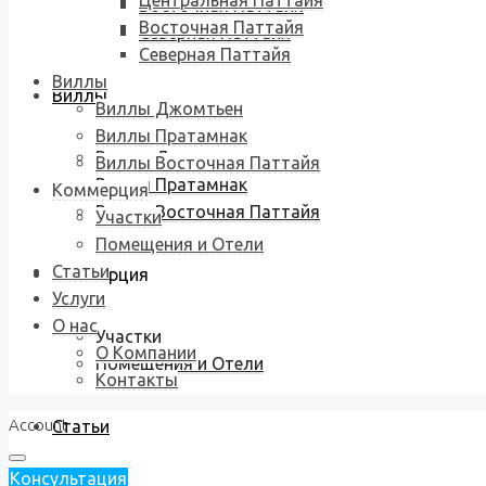
Центральная Паттайя
Восточная Паттайя
Восточная Паттайя
Северная Паттайя
Северная Паттайя
Виллы
Виллы
Виллы Джомтьен
Виллы Пратамнак
Виллы Джомтьен
Виллы Восточная Паттайя
Виллы Пратамнак
Коммерция
Виллы Восточная Паттайя
Участки
Помещения и Отели
Статьи
Коммерция
Услуги
О нас
Участки
О Компании
Помещения и Отели
Контакты
Account
Статьи
Консультация