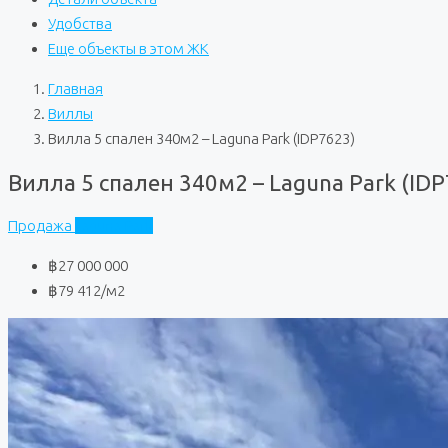
Удобства
Еще объекты в этом ЖК
Главная
Виллы
Вилла 5 спален 340м2 – Laguna Park (IDP7623)
Вилла 5 спален 340м2 – Laguna Park (IDP
Продажа
Laguna Park
฿27 000 000
฿79 412
/м2