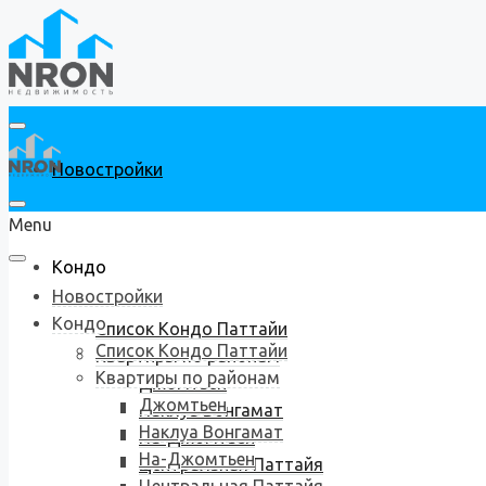
Новостройки
Menu
Кондо
Новостройки
Кондо
Список Кондо Паттайи
Список Кондо Паттайи
Квартиры по районам
Квартиры по районам
Джомтьен
Джомтьен
Наклуа Вонгамат
Наклуа Вонгамат
На-Джомтьен
На-Джомтьен
Центральная Паттайя