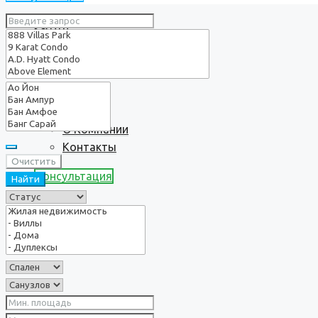
Услуги
О нас
О Компании
Контакты
Очистить
Консультация
Найти