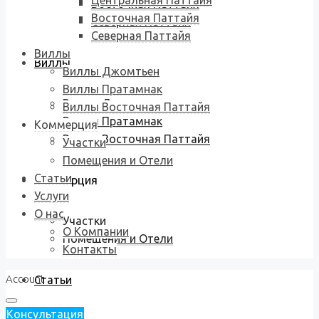
Центральная Паттайя
Восточная Паттайя
Восточная Паттайя
Северная Паттайя
Северная Паттайя
Виллы
Виллы
Виллы Джомтьен
Виллы Пратамнак
Виллы Джомтьен
Виллы Восточная Паттайя
Виллы Пратамнак
Коммерция
Виллы Восточная Паттайя
Участки
Помещения и Отели
Статьи
Коммерция
Услуги
О нас
Участки
О Компании
Помещения и Отели
Контакты
Account
Статьи
Консультация