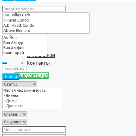
Услуги
О нас
О Компании
Контакты
Очистить
Консультация
Найти