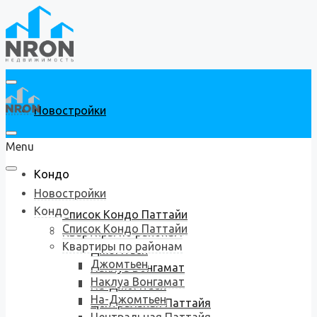
Новостройки
Menu
Кондо
Новостройки
Кондо
Список Кондо Паттайи
Список Кондо Паттайи
Квартиры по районам
Квартиры по районам
Джомтьен
Джомтьен
Наклуа Вонгамат
Наклуа Вонгамат
На-Джомтьен
На-Джомтьен
Центральная Паттайя