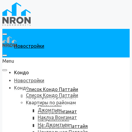
Новостройки
Menu
Кондо
Новостройки
Кондо
Список Кондо Паттайи
Список Кондо Паттайи
Квартиры по районам
Квартиры по районам
Джомтьен
Джомтьен
Наклуа Вонгамат
Наклуа Вонгамат
На-Джомтьен
На-Джомтьен
Центральная Паттайя