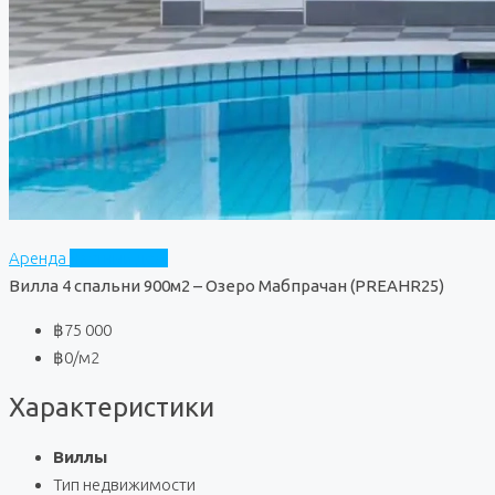
Аренда
Частный дом
Вилла 4 спальни 900м2 – Озеро Мабпрачан (PREAHR25)
฿75 000
฿0
/м2
Характеристики
Виллы
Тип недвижимости