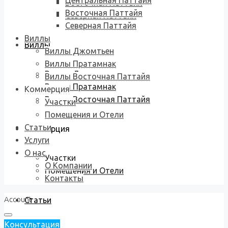
Центральная Паттайя
Восточная Паттайя
Восточная Паттайя
Северная Паттайя
Северная Паттайя
Виллы
Виллы
Виллы Джомтьен
Виллы Пратамнак
Виллы Джомтьен
Виллы Восточная Паттайя
Виллы Пратамнак
Коммерция
Виллы Восточная Паттайя
Участки
Помещения и Отели
Статьи
Коммерция
Услуги
О нас
Участки
О Компании
Помещения и Отели
Контакты
Account
Статьи
Консультация