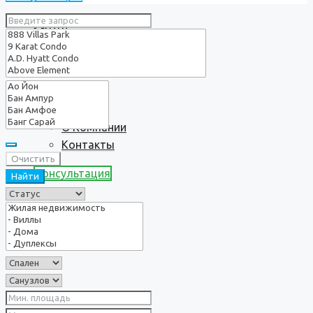
Услуги
О нас
О Компании
Контакты
Очистить
Консультация
Найти