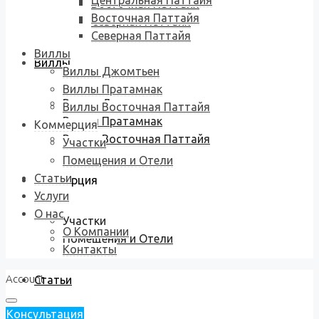
Центральная Паттайя
Восточная Паттайя
Восточная Паттайя
Северная Паттайя
Северная Паттайя
Виллы
Виллы
Виллы Джомтьен
Виллы Пратамнак
Виллы Джомтьен
Виллы Восточная Паттайя
Виллы Пратамнак
Коммерция
Виллы Восточная Паттайя
Участки
Помещения и Отели
Статьи
Коммерция
Услуги
О нас
Участки
О Компании
Помещения и Отели
Контакты
Account
Статьи
Консультация