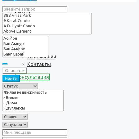
Услуги
О нас
О Компании
Контакты
Очистить
Консультация
Найти