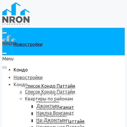
Новостройки
Menu
Кондо
Новостройки
Кондо
Список Кондо Паттайи
Список Кондо Паттайи
Квартиры по районам
Квартиры по районам
Джомтьен
Джомтьен
Наклуа Вонгамат
Наклуа Вонгамат
На-Джомтьен
На-Джомтьен
Центральная Паттайя