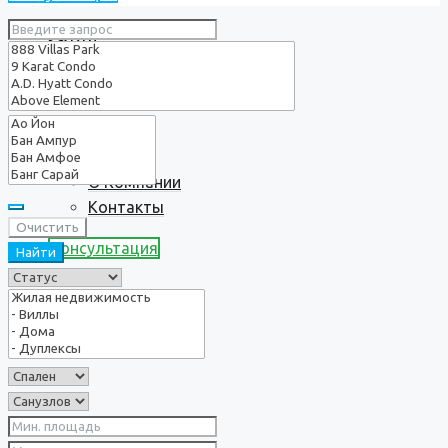
Услуги
О нас
О Компании
Контакты
Очистить
Консультация
Найти