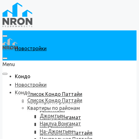
Новостройки
Menu
Кондо
Новостройки
Кондо
Список Кондо Паттайи
Список Кондо Паттайи
Квартиры по районам
Квартиры по районам
Джомтьен
Джомтьен
Наклуа Вонгамат
Наклуа Вонгамат
На-Джомтьен
На-Джомтьен
Центральная Паттайя