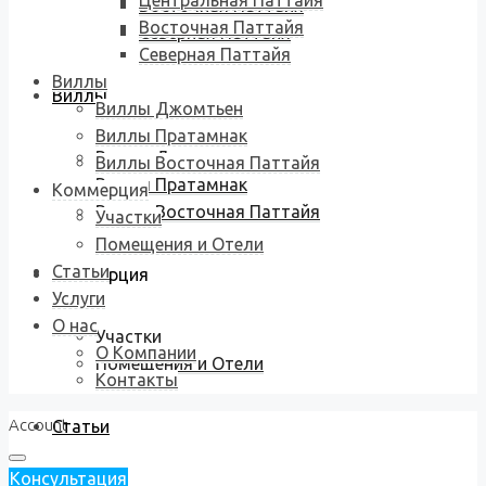
Центральная Паттайя
Восточная Паттайя
Восточная Паттайя
Северная Паттайя
Северная Паттайя
Виллы
Виллы
Виллы Джомтьен
Виллы Пратамнак
Виллы Джомтьен
Виллы Восточная Паттайя
Виллы Пратамнак
Коммерция
Виллы Восточная Паттайя
Участки
Помещения и Отели
Статьи
Коммерция
Услуги
О нас
Участки
О Компании
Помещения и Отели
Контакты
Account
Статьи
Консультация