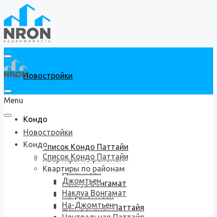
Новостройки
Menu
Кондо
Новостройки
Кондо
Список Кондо Паттайи
Список Кондо Паттайи
Квартиры по районам
Квартиры по районам
Джомтьен
Джомтьен
Наклуа Вонгамат
Наклуа Вонгамат
На-Джомтьен
На-Джомтьен
Центральная Паттайя