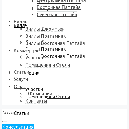
Центральная Паттайя
Восточная Паттайя
Восточная Паттайя
Северная Паттайя
Северная Паттайя
Виллы
Виллы
Виллы Джомтьен
Виллы Пратамнак
Виллы Джомтьен
Виллы Восточная Паттайя
Виллы Пратамнак
Коммерция
Виллы Восточная Паттайя
Участки
Помещения и Отели
Статьи
Коммерция
Услуги
О нас
Участки
О Компании
Помещения и Отели
Контакты
Account
Статьи
Консультация