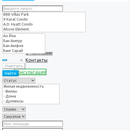
Услуги
О нас
О Компании
Контакты
Очистить
Консультация
Найти