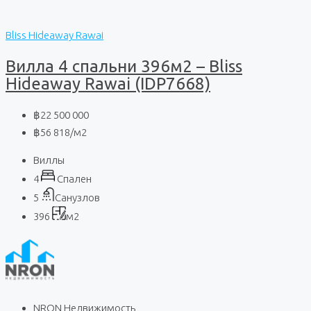
Bliss Hideaway Rawai
Вилла 4 спальни 396м2 – Bliss
Hideaway Rawai (IDP7668)
฿22 500 000
฿56 818
/м2
Виллы
4
Спален
5
Санузлов
396
м2
NRON Недвижимость