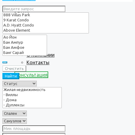
Услуги
О нас
О Компании
Контакты
Очистить
Консультация
Найти