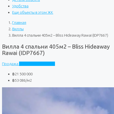
Удобства
Еще объекты в этом ЖК
Главная
Виллы
Вилла 4 спальни 405м2 – Bliss Hideaway Rawai (IDP7667)
Вилла 4 спальни 405м2 – Bliss Hideaway
Rawai (IDP7667)
Продажа
Bliss Hideaway Rawai
฿21 500 000
฿53 086
/м2