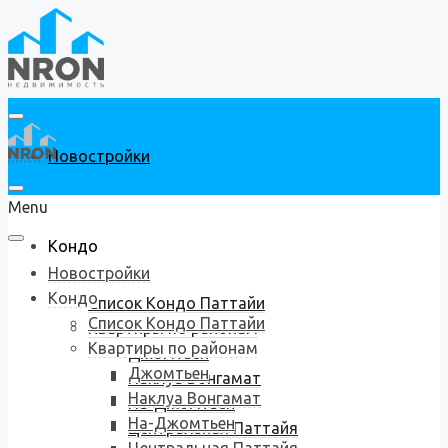
Новостройки
Menu
Кондо
Новостройки
Кондо
Список Кондо Паттайи
Список Кондо Паттайи
Квартиры по районам
Квартиры по районам
Джомтьен
Джомтьен
Наклуа Вонгамат
Наклуа Вонгамат
На-Джомтьен
На-Джомтьен
Центральная Паттайя